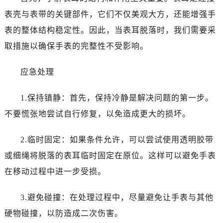
东莞市东城街道鸿福东路1号民盈国贸中心T1写字楼9层907室（需提前预约）
表壳与表带的关键部件，它们不仅美观大方，还能增强手
无锡市梁溪区人民中路139号恒隆广场写字楼1座11层1104室（需提前预约）
表的整体结构稳定性。因此，当表耳脱落时，我们需要采
南通市崇川区工农路57号圆融广场写字楼16层1603室（需提前预约）
苏州市苏州工业园区星港街199号苏州中心办公楼C座22层08室（需提前预约）
取措施以确保手表的完整性不受影响。
武汉市江汉区解放大道686号世界贸易大厦38层09室（需提前预约）
应急处理
南宁市青秀区金湖路59号地王大厦12楼1224室（需提前预约）
合肥市蜀山区潜山路111号万象城华润大厦B座12楼03室（需提前预约）
1.保持镇静：首先，保持冷静是解决问题的第一步。
泉州市丰泽区宝洲路729号浦西万达中心写字楼A座7楼709室（需提前预约）
不要慌张地尝试自行修复，以免造成更大的损坏。
青岛市南区山东路6号华润大厦B座22层04室（需提前预约）
烟台市芝罘区胜利路139号万达金融中心A座907室（需提前预约）
2.临时固定：如果条件允许，可以尝试使用透明胶带
长春市朝阳区西安大路727号中银大厦A座(旺进大厦)18层09室（需提前预约）
或细绳将脱落的表耳临时固定在原位。这样可以避免手表
贵阳市南明区都司高架桥路33号亨特国际金融中心14楼14D（需提前预约）
昆明市盘龙区北京路928号同德昆明广场写字楼10层06室（需提前预约）
在移动过程中进一步受损。
石家庄市长安区中山东路39号勒泰中心写字楼B座13层07室（需提前预约）
3.避免碰撞：在处理过程中，尽量避免让手表与其他
西安市碑林区南关正街88号华侨城长安国际中心E座6楼10室（需提前预约）
海口市龙华区金贸东路5号海口华润大厦B座17层1707室（需提前预约）
硬物碰撞，以防造成二次伤害。