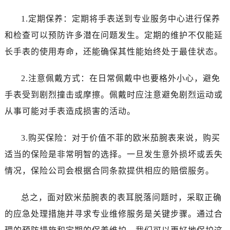
吉林省辽源市龙山区人民大街欧米茄售后服务中心（需提前预约）
吉林省梅河口市新华街道梅河大街欧米茄售后服务中心（需提前预约）
1.定期保养：定期将手表送到专业服务中心进行保养
吉林省四平市铁东区紫气大路与南九经街交汇处欧米茄售后服务中心（需提前预约）
和检查可以预防许多潜在问题发生。定期的维护不仅能延
吉林省松原市宁江区五环大街欧米茄售后服务中心（需提前预约）
长手表的使用寿命，还能确保其性能始终处于最佳状态。
吉林省通化市东昌区环通乡江南大街欧米茄售后服务中心（需提前预约）
吉林省延边市延吉市解放路欧米茄售后服务中心（需提前预约）
2.注意佩戴方式：在日常佩戴中也要格外小心，避免
辽宁省鞍山市铁东区站前街欧米茄售后服务中心（需提前预约）
手表受到剧烈撞击或摩擦。佩戴时应注意避免剧烈运动或
辽宁省本溪市平山区胜利路欧米茄售后服务中心（需提前预约）
从事可能对手表造成损害的活动。
辽宁省朝阳市双塔区新华路欧米茄售后服务中心（需提前预约）
辽宁省丹东市振兴区七经街欧米茄售后服务中心（需提前预约）
3.购买保险：对于价值不菲的欧米茄腕表来说，购买
辽宁省抚顺市新抚区东一路欧米茄售后服务中心（需提前预约）
适当的保险是非常明智的选择。一旦发生意外损坏或丢失
辽宁省阜新市海州区解放大街欧米茄售后服务中心（需提前预约）
情况，保险公司会根据合同条款提供相应的赔偿服务。
辽宁省葫芦岛市连山区中央路欧米茄售后服务中心（需提前预约）
辽宁省锦州市古塔区中央大街欧米茄售后服务中心（需提前预约）
总之，面对欧米茄腕表的表耳脱落问题时，采取正确
辽宁省辽阳市白塔区新运大街欧米茄售后服务中心（需提前预约）
的应急处理措施并寻求专业维修服务是关键步骤。通过合
辽宁省盘锦市兴隆台区石油大街欧米茄售后服务中心（需提前预约）