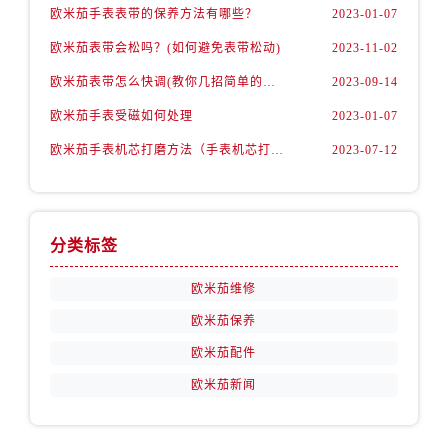
江西省景德镇市珠山区珠山中路欧米茄售后服务中心（需提前预约）
欧米茄手表表带的保养方法有哪些？
2023-01-07
江西省九江市浔阳区浔阳路欧米茄售后服务中心（需提前预约）
欧米茄表带会松吗？(如何避免表带松动)
2023-11-02
江西省南昌市红谷滩新区红谷中大道998号绿地双子塔（中央广场）A1座办公楼14层1407室欧米茄售后服务中心（需提前预约）
欧米茄表带怎么快调(教你几招简单的方法)
2023-09-14
江西省萍乡市安源区萍安北大道与康庄路交叉口欧米茄售后服务中心（需提前预约）
欧米茄手表受磁如何处理
2023-01-07
江西省上饶市信州区滨江西路欧米茄售后服务中心（需提前预约）
江西省新余市渝水区北湖西路欧米茄售后服务中心（需提前预约）
欧米茄手表机芯打磨方法（手表机芯打磨知识）
2023-07-12
江西省宜春市袁州区中山中路欧米茄售后服务中心（需提前预约）
江西省鹰潭市月湖区胜利东路欧米茄售后服务中心（需提前预约）
山东省德州市德城区东风中路欧米茄售后服务中心（需提前预约）
分类标签
山东省东营市东营区济南路欧米茄售后服务中心（需提前预约）
山东省济南市历下区经十路11111号华润中心写字楼（万象城）15层1508室欧米茄售后服务中心（需提前预约）
欧米茄维修
山东省济宁市任城区太白楼路欧米茄售后服务中心（需提前预约）
欧米茄保养
山东省莱芜市文化南路8号银座商城名表维修一楼名表维修欧米茄售后服务中心（需提前预约）
欧米茄配件
山东省临沂市兰山区解放路欧米茄售后服务中心（需提前预约）
欧米茄新闻
山东省日照市东港区烟台路欧米茄售后服务中心（需提前预约）
山东省泰安市泰山区财源街道泰山大街欧米茄售后服务中心（需提前预约）