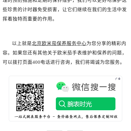
理的预防措施和定期的保养维护，我们可以更好地保护这
辽宁省铁岭市银州区南马路欧米茄售后服务中心（需提前预约）
些珍贵的计时器免受损害，让它们继续在我们的生活中发
辽宁省营口市站前区市府路与渤海大街交叉口欧米茄售后服务中心（需提前预约）
辽宁省沈阳市沈河区中街路137号亨得利名表维修授权店1楼欧米茄售后服务中心（需提前预约）
挥着独特而重要的作用。
辽宁省沈阳市沈河区中街路83号亨得利名表维修授权店1楼欧米茄售后服务中心（需提前预约）
北京市朝阳区建国门外大街甲6号华熙国际中心D座11层1102室欧米茄售后服务中心（需提前预约）
北京市东城区东长安街1号王府井东方广场W3座6层602室欧米茄售后服务中心（需提前预约）
以上就是
北京欧米茄保养服务中心
为您分享的精彩内
河北省保定市竞秀区朝阳北大街北国先天下欧米茄售后服务中心（需提前预约）
容。如果您还有其他关于欧米茄手表维护和保养的问题，
内蒙古自治区阿拉善盟市左旗土尔扈特大街欧米茄售后服务中心（需提前预约）
可以拨打页面400电话进行咨询，我们将竭诚为您服务。
内蒙古自治区巴彦淖尔市临河区新华街欧米茄售后服务中心（需提前预约）
内蒙古自治区包头市青山区幸福路甲3号王府井百货名表维修欧米茄售后服务中心（需提前预约）
内蒙古自治区赤峰市红山区哈达街欧米茄售后服务中心（需提前预约）
内蒙古自治区鄂尔多斯市东胜区伊金霍洛街欧米茄售后服务中心（需提前预约）
内蒙古自治区呼伦贝尔市海拉尔区中央街欧米茄售后服务中心（需提前预约）
内蒙古自治区通辽市科尔沁区明仁大街欧米茄售后服务中心（需提前预约）
内蒙古自治区乌海市海勃湾区人民南路欧米茄售后服务中心（需提前预约）
内蒙古自治区乌兰察布市集宁区恩和大街欧米茄售后服务中心（需提前预约）