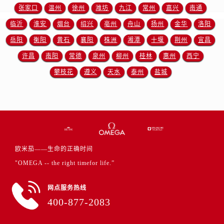
澳门特别行政区风顺堂区南湾大马路欧米茄售后服务中心（需提前预约）
张家口
温州
徐州
潍坊
九江
常州
嘉兴
南通
澳门特别行政区花地玛堂区关闸广场欧米茄售后服务中心（需提前预约）
临沂
淮安
烟台
绍兴
亳州
舟山
扬州
金华
洛阳
澳门特别行政区花王堂区大三巴商圈欧米茄售后服务中心（需提前预约）
岳阳
衡阳
黄石
襄阳
株洲
湘潭
十堰
荆州
宜昌
澳门特别行政区嘉模堂区官也街欧米茄售后服务中心（需提前预约）
许昌
南阳
常德
泉州
柳州
桂林
惠州
西宁
澳门省路氹城市金光大道欧米茄售后服务中心（需提前预约）
攀枝花
遵义
天水
泰州
盐城
澳门特别行政区望德堂区塔石广场欧米茄售后服务中心（需提前预约）
福建省福州市晋安区竹屿路6号东二环泰禾广场2号楼5层509室欧米茄售后服务中心（需提前预约）
福建省厦门市思明区湖滨东路95号万象城华润大厦B座11层1104室欧米茄售后服务中心（需提前预约）
广东省潮州市潮安区新风路与潮汕路交汇处欧米茄售后服务中心（需提前预约）
广东省广州市天河区天河路230号万菱汇国际中心A塔7层704室欧米茄售后服务中心（需提前预约）
广东省广州市越秀区环市东路371-375号世界贸易中心大厦南塔15层1507室欧米茄售后服务中心（需提前预约）
欧米茄——生命的正确时间
广东省河源市源城区越王大道欧米茄售后服务中心（需提前预约）
"OMEGA -- the right timefor life.”
广东省惠州市惠城区江北文昌一路7号华贸大厦1座30层3005室欧米茄售后服务中心（需提前预约）
广东省江门市蓬江区广场西路欧米茄售后服务中心（需提前预约）
网点服务热线
广东省揭阳市榕城进贤门步行街欧米茄售后服务中心（需提前预约）
400-877-2083
广东省茂名市电白区水东街道迎宾大道欧米茄售后服务中心（需提前预约）