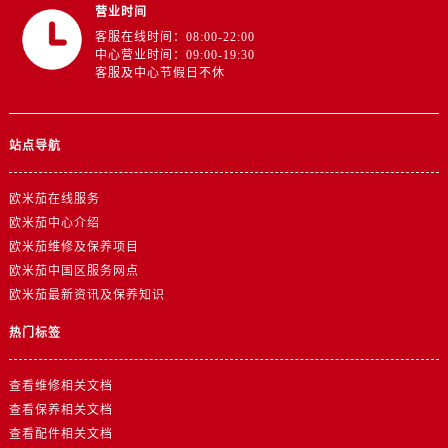
广东省梅州市梅江区金燕大道欧米茄售后服务中心（需提前预约）
营业时间
广东省清远市清城区湖西路欧米茄售后服务中心（需提前预约）
客服在线时间：08:00-22:00
中心营业时间：09:00-19:30
广东省汕头市龙湖区长平路欧米茄售后服务中心（需提前预约）
客服及中心节假日不休
广东省汕尾市城区香洲街道园林社区翠园街欧米茄售后服务中心（需提前预约）
广东省韶关市武江区芙蓉新区与老城中心交汇处欧米茄售后服务中心（需提前预约）
站点导航
广东省深圳市罗湖区深南东路5001号华润大厦17层1701室欧米茄售后服务中心（需提前预约）
广东省阳江市江城区东风一路欧米茄售后服务中心（需提前预约）
欧米茄在线服务
广东省云浮市云城区金山路欧米茄售后服务中心（需提前预约）
欧米茄中心介绍
广东省湛江市赤坎区观海北路欧米茄售后服务中心（需提前预约）
欧米茄维修及保养项目
广东省肇庆市端州区信安大道与砚都大道交汇处欧米茄售后服务中心（需提前预约）
欧米茄中国区服务网点
广西壮族自治区百色市右江区中山二路欧米茄售后服务中心（需提前预约）
欧米茄最新资讯及保养知识
广西壮族自治区北海市海城区北京路欧米茄售后服务中心（需提前预约）
热门标签
广西壮族自治区崇左市江州区石景林街道友谊大道与丽川路交汇处欧米茄售后服务中心（需提前预约）
广西壮族自治区防城港市港口区金花茶大道欧米茄售后服务中心（需提前预约）
查看维修相关文档
广西壮族自治区贵港市港北区港城街道布山大道与仙衣路交叉口欧米茄售后服务中心（需提前预约）
查看保养相关文档
广西壮族自治区桂林市秀峰区红岭路欧米茄售后服务中心（需提前预约）
查看配件相关文档