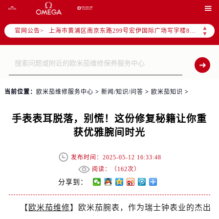
天津市和平区赤峰道136号天津国际金融中心写字楼26层2603室（需提前预约）

上海市徐汇区虹桥路3号港汇中心写字楼2座37层3705室（需提前预约）
▲
官网公告>
上海市黄浦区南京东路299号宏伊国际广场写字楼8层806室（需提前预约）
▼
南京市秦淮区中山南路1号（新街口）南京中心写字楼22层C1-1室（需提前预约）
常州市新北区龙锦路1590号现代传媒中心写字楼5号楼10层1008室（需提前预约）
徐州市鼓楼区淮海东路29号苏宁广场IFC国际金融中心写字楼35层3508室（需提前预约）
扬州市邗江区国展路29号星耀天地写字楼1号楼18层1803室（需提前预约）
当前位置：
欧米茄维修服务中心
>
新闻/知识/问答
>
欧米茄知识
>
盐城市盐都区世纪大道5号盐城金融城写字楼1号楼16层1604室（需提前预约）
泰州市海陵区永定东路399号置地商务中心东塔写字楼（华润万象城）17层1706室（需提前预约）
手表表耳脱落，别慌！这份修复秘籍让你重
宁波市江北区大闸南路500号来福士广场办公楼20层2009室（需提前预约）
获优雅腕间时光
杭州市上城区钱江路1366号华润大厦写字楼A座5层503-5室（需提前预约）
金华市金东区东市南街777号金华万达广场写字楼4号楼22层2209室（需提前预约）
发布时间：2025-05-12 16:33:48
绍兴市越城区胜利东路379号世茂天际中心写字楼8层805室（需提前预约）
阅读：（
162次）
嘉兴市南湖区广益路705号嘉兴世界贸易中心写字楼A座13层1304室（需提前预约）
分享到：
南昌市红谷滩新区红谷中大道998号绿地双子塔（中央广场）A1座办公楼14层07室（需提前预约）
【
欧米茄维修
】欧米茄腕表，作为瑞士钟表业的杰出
济南市历下区经十路11111号华润中心写字楼（万象城）15层1508室（需提前预约）