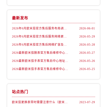
福建省莆田市城厢区霞林街道荔华东大道欧米茄售后服务中心（需提前预约）
福建省三明市三元区东乾二路欧米茄售后服务中心（需提前预约）
福建省漳州市龙文区步港路欧米茄售后服务中心（需提前预约）
最新发布
江苏省常州市新北区龙锦路1590号现代传媒中心5号楼10层1008室欧米茄售后服务中心（需提前预约）
2026年6月欧米茄官方售后服务布局调整完整版（含搬迁与新增）
2026-06-01
江苏省淮安市清江浦区淮海北路欧米茄售后服务中心（需提前预约）
江苏省连云港市海州区通灌北路欧米茄售后服务中心（需提前预约）
2026年6月欧米茄官方售后服务网络更新补充最终版（迁址+新店）
2026-05-29
江苏省南京市秦淮区中山南路1号南京中心22层22-C1-C3室欧米茄售后服务中心（需提前预约）
2026年6月欧米茄官方售后网络扩容及迁址综合通知
2026-05-28
江苏省宿迁市宿城区西湖路欧米茄售后服务中心（需提前预约）
2026最新欧米茄腕表官方售后维修中心网点地址调研报告
2026-05-27
江苏省泰州市海陵区永定东路399号置地商务中心东塔（华润万象城）17层1706室欧米茄售后服务中心（需提前预约）
2026最新欧米茄手表官方售后中心地址调研报告
2026-05-26
江苏省徐州市鼓楼区淮海东路29号苏宁广场IFC国际金融中心35层3508室欧米茄售后服务中心（需提前预约）
江苏省盐城市盐都区世纪大道5号盐城金融城写字楼1号楼16层1604室欧米茄售后服务中心（需提前预约）
2026最新欧米茄手表官方售后维修中心地址考察报告
2026-05-25
江苏省扬州市邗江区国展路29号星耀天地写字楼1号楼18层1803室欧米茄售后服务中心（需提前预约）
江苏省镇江市京口区中山东路欧米茄售后服务中心（需提前预约）
江西省抚州市临川区赣东大道欧米茄售后服务中心（需提前预约）
站点热门
江西省赣州市章贡区文清路欧米茄售后服务中心（需提前预约）
江西省吉安市吉州区井冈山大道欧米茄售后服务中心（需提前预约）
欧米茄更换表带时需要注意什么（欧米茄手表如何更换表带）
2023-07-29