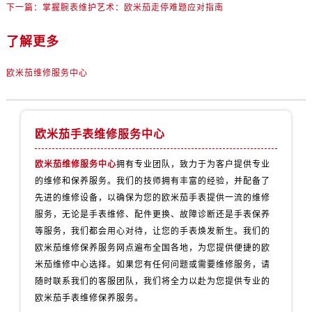
安徽省亳州市谯城区魏武大道欧米茄售后服务中心（需提前预约）
下一篇：
掌握腕表维护艺术：欧米茄走停难题应对指南
安徽省池州市贵池区长江路欧米茄售后服务中心（需提前预约）
了解更多
安徽省滁州市琅琊区南谯北路欧米茄售后服务中心（需提前预约）
安徽省阜阳市颍州区颍州北路欧米茄售后服务中心（需提前预约）
欧米茄维修服务中心
安徽省淮北市相山区淮海路欧米茄售后服务中心（需提前预约）
安徽省淮南市田家庵区国庆中路欧米茄售后服务中心（需提前预约）
安徽省黄山市屯溪区黄山西路欧米茄售后服务中心（需提前预约）
欧米茄手表维修服务中心
安徽省六安市金安区解放中路欧米茄售后服务中心（需提前预约）
安徽省马鞍山市雨山区湖南西路欧米茄售后服务中心（需提前预约）
欧米茄维修服务中心
拥有专业团队，致力于为客户提供专业
安徽省宿州市埇桥区人民中路欧米茄售后服务中心（需提前预约）
的维修和保养服务。我们的技师拥有丰富的经验，并配备了
先进的维修设备，以确保为您的欧米茄手表提供一流的维修
安徽省铜陵市铜官区石城大道欧米茄售后服务中心（需提前预约）
服务，无论是手表维修、配件更换、故障诊断还是手表保养
安徽省芜湖市镜湖区中山路步行街欧米茄售后服务中心（需提前预约）
等服务，我们都会用心对待，让您的手表焕发新生。我们的
安徽省宣城市宣州区叠嶂西路欧米茄售后服务中心（需提前预约）
欧米茄维修保养服务网点遍布全国各地，为您提供便捷的欧
福建省龙岩市新罗区九一南路欧米茄售后服务中心（需提前预约）
米茄维修中心选择。如果您有任何问题或需要维修服务，请
福建省南平市建阳区人民西路欧米茄售后服务中心（需提前预约）
随时联系我们的客服团队，我们将全力以赴为您提供专业的
福建省宁德市蕉城区天湖东路欧米茄售后服务中心（需提前预约）
欧米茄手表维修保养服务。