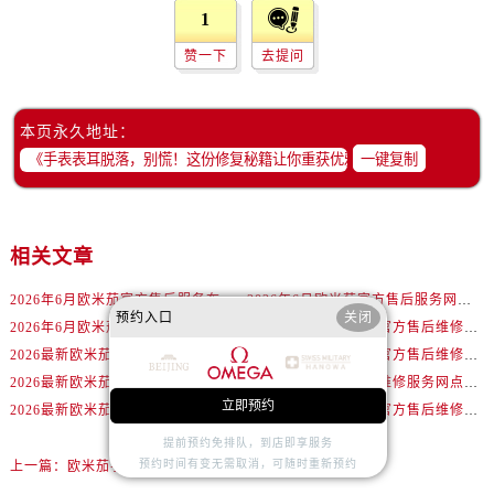
内蒙古自治区锡林郭勒盟市锡林浩特市光明街与额尔敦路交叉口欧米茄售后服务中心（需提前预约）
1
内蒙古自治区兴安盟市乌兰浩特市兴安大街欧米茄售后服务中心（需提前预约）
赞一下
去提问
山西省大同市平城区迎宾街欧米茄售后服务中心（需提前预约）
山西省晋城市城区黄华街欧米茄售后服务中心（需提前预约）
本页永久地址：
山西省晋中市榆次区顺城街欧米茄售后服务中心（需提前预约）
一键复制
山西省临汾市尧都区解放路欧米茄售后服务中心（需提前预约）
山西省吕梁市离石区永宁中路与建设街交叉口欧米茄售后服务中心（需提前预约）
山西省朔州市朔城区怡西路与鄯阳西街交汇处欧米茄售后服务中心（需提前预约）
相关文章
山西省忻州市忻府区和平东街与七一南路交叉口欧米茄售后服务中心（需提前预约）
山西省阳泉市郊区平阳东街与新城大道交叉口欧米茄售后服务中心（需提前预约）
2026年6月欧米茄官方售后服务布局调整完整版（含搬迁与新增）
2026年6月欧米茄官方售后服务网络更新补充最终版（迁址+新店）
山西省运城市盐湖区河东街欧米茄售后服务中心（需提前预约）
预约入口
关闭
2026年6月欧米茄官方售后网络扩容及迁址综合通知
2026最新欧米茄腕表官方售后维修中心网点地址调研报告
山西省长治市潞州区英雄中路欧米茄售后服务中心（需提前预约）
2026最新欧米茄手表官方售后中心地址调研报告
2026最新欧米茄手表官方售后维修中心地址考察报告
山西省太原市迎泽区迎泽街道解放路15号亨得利名表维修授权店3楼欧米茄售后服务中心（需提前预约）
2026最新欧米茄OMEGA售后维修服务点地址实地探访报告
2026最新欧米茄名表维修服务网点地址实地探访报告
立即预约
天津市和平区赤峰道136号天津国际金融中心26层2603室欧米茄售后服务中心（需提前预约）
2026最新欧米茄OMEGA维修服务中心地址调研报告
2026最新欧米茄名表官方售后维修服务中心网点地址调研报告
安徽省安庆市迎江区人民路欧米茄售后服务中心（需提前预约）
提前预约免排队，到店即享服务
预约时间有变无需取消，可随时重新预约
上一篇：
欧米茄手表走停之谜：专业解决策略与详解
安徽省蚌埠市蚌山区淮河路欧米茄售后服务中心（需提前预约）