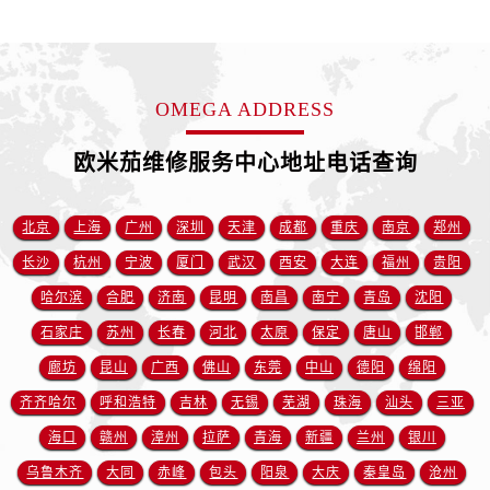
山东省威海市环翠区新威海路89号振华商厦一楼名表维修欧米茄售后服务中心（需提前预约）
山东省潍坊市奎文区东风东街欧米茄售后服务中心（需提前预约）
山东省枣庄市滕州市北辛路与善国路交叉口欧米茄售后服务中心（需提前预约）
山东省淄博市张店区金晶大道欧米茄售后服务中心（需提前预约）
OMEGA ADDRESS
上海市黄浦区南京东路299号宏伊国际广场写字楼8层806室欧米茄售后服务中心（需提前预约）
欧米茄维修服务中心地址电话查询
上海市徐汇区虹桥路3号港汇中心2座37层3705室欧米茄售后服务中心（需提前预约）
浙江省杭州市上城区钱江路1366号华润大厦A座5层503-5室欧米茄售后服务中心（需提前预约）
浙江省湖州市吴兴区劳动路欧米茄售后服务中心（需提前预约）
北京
上海
广州
深圳
天津
成都
重庆
南京
郑州
浙江省嘉兴市南湖区广益路705号嘉兴世界贸易中心A座13层1304室欧米茄售后服务中心（需提前预约）
长沙
杭州
宁波
厦门
武汉
西安
大连
福州
贵阳
浙江省金华市金东区东市南街777号金华万达广场4号楼22楼2209室欧米茄售后服务中心（需提前预约）
哈尔滨
合肥
济南
昆明
南昌
南宁
青岛
沈阳
浙江省丽水市莲都区解放街欧米茄售后服务中心（需提前预约）
石家庄
苏州
长春
河北
太原
保定
唐山
邯郸
浙江省宁波市江北区大闸南路500号来福士广场办公楼20层2009室欧米茄售后服务中心（需提前预约）
廊坊
昆山
广西
佛山
东莞
中山
德阳
绵阳
浙江省衢州市柯城区上街欧米茄售后服务中心（需提前预约）
齐齐哈尔
呼和浩特
吉林
无锡
芜湖
珠海
汕头
三亚
浙江省绍兴市越城区胜利东路379号世茂天际中心写字楼8层805室欧米茄售后服务中心（需提前预约）
浙江省舟山市定海区解放东路欧米茄售后服务中心（需提前预约）
海口
赣州
漳州
拉萨
青海
新疆
兰州
银川
澳门特别行政区大堂区议事亭前地（新马路）欧米茄售后服务中心（需提前预约）
乌鲁木齐
大同
赤峰
包头
阳泉
大庆
秦皇岛
沧州