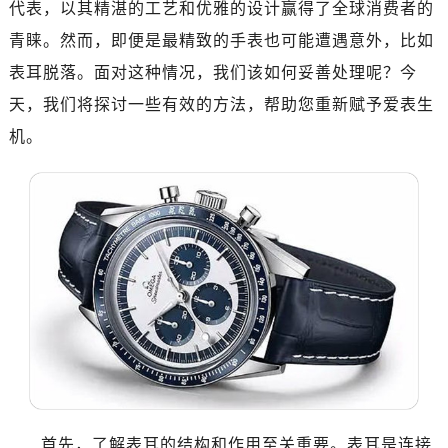
代表，以其精湛的工艺和优雅的设计赢得了全球消费者的
广州市天河区天河路230号万菱汇国际中心写字楼A塔7层704室（需提前预约）
广州市越秀区环市东路371-375号世界贸易中心大厦南塔写字楼15层07室（需提前预约）
青睐。然而，即便是最精致的手表也可能遭遇意外，比如
深圳市罗湖区深南东路5001号华润大厦写字楼17层1701室（需提前预约）
表耳脱落。面对这种情况，我们该如何妥善处理呢？今
惠州市惠城区江北文昌一路7号华贸大厦写字楼1座30层05室（需提前预约）
天，我们将探讨一些有效的方法，帮助您重新赋予爱表生
厦门市思明区湖滨东路95号华润大厦写字楼B座11层1104室（需提前预约）
机。
成都市锦江区人民东路6号SAC东原中心写字楼24层2406B室（需提前预约）
重庆市江北区观音桥步行街2号融恒时代广场写字楼9层902室（需提前预约）
长沙市芙蓉区定王台街道建湘路393号世茂环球金融中心写字楼（芙蓉广场）10层13室（需提前预约）
郑州市二七区铭功路10号华润大厦写字楼29层2905室（需提前预约）
太原市迎泽区解放路15号亨得利名表服务中心（品牌授权店）3层整层（需提前预约）
沈阳市沈河区中街路137号亨得利名表服务中心（品牌授权店）1层整层（需提前预约）
沈阳市沈河区中街路83号亨得利名表服务中心（品牌授权店）1层整层（需提前预约）
乌鲁木齐市天山区红山路26号时代广场（CCMALL）C座17层17-B（需提前预约）
温州市鹿城区锦绣路1067号置信广场10层1015室（需提前预约）
大连市中山区人民路15号国际金融大厦7层G室（需提前预约）
佛山市禅城区季华五路57号万科金融中心C座12层1205室（需提前预约）
首先，了解表耳的结构和作用至关重要。表耳是连接