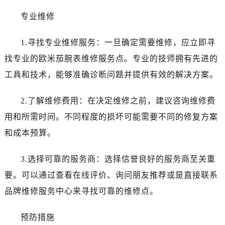
唐山市路南区新华东道100号万达广场写字楼A座10层1002室（需提前预约）
专业维修
台州市椒江区东海大道1800号腾达中心东1幢20楼2002室（需提前预约）
黑龙江省大庆市萨尔图区会战大街欧米茄售后服务中心（需提前预约）
1.寻找专业维修服务：一旦确定需要维修，应立即寻
黑龙江省鹤岗市向阳区红军路欧米茄售后服务中心（需提前预约）
找专业的欧米茄腕表维修服务点。专业的技师拥有先进的
黑龙江省黑河市爱辉区中央街欧米茄售后服务中心（需提前预约）
黑龙江省鸡西市鸡冠区红军路欧米茄售后服务中心（需提前预约）
工具和技术，能够准确诊断问题并提供有效的解决方案。
黑龙江省佳木斯市向阳区长安路欧米茄售后服务中心（需提前预约）
2.了解维修费用：在决定维修之前，建议咨询维修费
黑龙江省牡丹江市东安区太平路欧米茄售后服务中心（需提前预约）
黑龙江省七台河市桃山区大同街欧米茄售后服务中心（需提前预约）
用和所需时间。不同程度的损坏可能需要不同的修复方案
黑龙江省齐齐哈尔市龙沙区龙华路欧米茄售后服务中心（需提前预约）
和成本预算。
黑龙江省双鸭山市尖山区新兴大街欧米茄售后服务中心（需提前预约）
黑龙江省绥化市北林区新华街与康庄路交叉口欧米茄售后服务中心（需提前预约）
3.选择可靠的服务商：选择信誉良好的服务商至关重
黑龙江省伊春市伊美区通河路欧米茄售后服务中心（需提前预约）
要。可以通过查看在线评价、询问朋友推荐或是直接联系
吉林省白城市洮北区明仁南街欧米茄售后服务中心（需提前预约）
品牌维修服务中心来寻找可靠的维修点。
吉林省白山市浑江区浑江大街欧米茄售后服务中心（需提前预约）
吉林省吉林市船营区河南街欧米茄售后服务中心（需提前预约）
预防措施