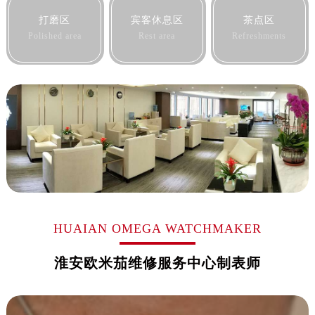
黑龙江省黑河市爱辉区中央街欧米茄售后服务中心（需提前预约）
打磨区
宾客休息区
茶点区
黑龙江省鸡西市鸡冠区红军路欧米茄售后服务中心（需提前预约）
Polished area
Rest area
Refreshments
黑龙江省佳木斯市向阳区长安路欧米茄售后服务中心（需提前预约）
黑龙江省牡丹江市东安区太平路欧米茄售后服务中心（需提前预约）
黑龙江省七台河市桃山区大同街欧米茄售后服务中心（需提前预约）
黑龙江省齐齐哈尔市龙沙区龙华路欧米茄售后服务中心（需提前预约）
黑龙江省双鸭山市尖山区新兴大街欧米茄售后服务中心（需提前预约）
黑龙江省绥化市北林区新华街与康庄路交叉口欧米茄售后服务中心（需提前预约）
黑龙江省伊春市伊美区通河路欧米茄售后服务中心（需提前预约）
吉林省白城市洮北区明仁南街欧米茄售后服务中心（需提前预约）
吉林省白山市浑江区浑江大街欧米茄售后服务中心（需提前预约）
吉林省吉林市船营区河南街欧米茄售后服务中心（需提前预约）
HUAIAN OMEGA WATCHMAKER
吉林省辽源市龙山区人民大街欧米茄售后服务中心（需提前预约）
淮安欧米茄维修服务中心制表师
吉林省梅河口市新华街道梅河大街欧米茄售后服务中心（需提前预约）
吉林省四平市铁东区紫气大路与南九经街交汇处欧米茄售后服务中心（需提前预约）
吉林省松原市宁江区五环大街欧米茄售后服务中心（需提前预约）