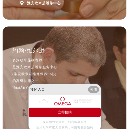
北京市朝阳区建国门外大街甲6号华熙国际中心D座11层1102室欧米茄售后服务中心（北京总部）（需提前预约）

淮安欧米茄维修中心
北京市东城区东长安街1号王府井东方广场W3座6层602室欧米茄售后服务中心（需提前预约）
河北省保定市竞秀区朝阳北大街北国先天下欧米茄售后服务中心（需提前预约）
内蒙古自治区阿拉善盟市左旗土尔扈特大街欧米茄售后服务中心（需提前预约）
内蒙古自治区巴彦淖尔市临河区新华街欧米茄售后服务中心（需提前预约）
内蒙古自治区包头市青山区幸福路甲3号王府井百货名表维修欧米茄售后服务中心（需提前预约）
约翰·维尔逊
内蒙古自治区赤峰市红山区哈达街欧米茄售后服务中心（需提前预约）
内蒙古自治区鄂尔多斯市东胜区伊金霍洛街欧米茄售后服务中心（需提前预约）
资深欧米茄制表师
内蒙古自治区呼伦贝尔市海拉尔区中央街欧米茄售后服务中心（需提前预约）
是淮安欧米茄维修服务中心
(淮安欧米茄维修保养中心)
内蒙古自治区通辽市科尔沁区明仁大街欧米茄售后服务中心（需提前预约）
的高级技师之一
内蒙古自治区乌海市海勃湾区人民南路欧米茄售后服务中心（需提前预约）
HuaiAn OMEGA Maintain center
预约入口
关闭
内蒙古自治区乌兰察布市集宁区恩和大街欧米茄售后服务中心（需提前预约）
内蒙古自治区锡林郭勒盟市锡林浩特市光明街与额尔敦路交叉口欧米茄售后服务中心（需提前预约）
内蒙古自治区兴安盟市乌兰浩特市兴安大街欧米茄售后服务中心（需提前预约）
立即预约
山西省大同市平城区迎宾街欧米茄售后服务中心（需提前预约）
提前预约免排队，到店即享服务
山西省晋城市城区黄华街欧米茄售后服务中心（需提前预约）
预约时间有变无需取消，可随时重新预约