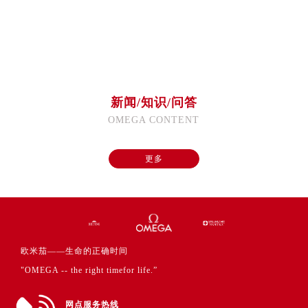
澳门省路氹城市金光大道欧米茄售后服务中心（需提前预约）
澳门特别行政区望德堂区塔石广场欧米茄售后服务中心（需提前预约）
福建省福州市鼓楼区五四路128-1号恒力城写字楼15层03室欧米茄售后服务中心（需提前预约）
福建省厦门市思明区湖滨东路95号万象城华润大厦B座11层1104室欧米茄售后服务中心（需提前预约）
广东省潮州市潮安区新风路与潮汕路交汇处欧米茄售后服务中心（需提前预约）
新闻/知识/问答
广东省广州市天河区天河路230号万菱汇国际中心A塔7层704室欧米茄售后服务中心（需提前预约）
OMEGA CONTENT
广东省广州市越秀区环市东路371-375号世界贸易中心大厦南塔15层1507室欧米茄售后服务中心（需提前预约）
广东省河源市源城区越王大道欧米茄售后服务中心（需提前预约）
更多
广东省惠州市惠城区江北文昌一路7号华贸大厦1座30层3005室欧米茄售后服务中心（需提前预约）
广东省江门市蓬江区广场西路欧米茄售后服务中心（需提前预约）
广东省揭阳市榕城进贤门步行街欧米茄售后服务中心（需提前预约）
广东省茂名市电白区水东街道迎宾大道欧米茄售后服务中心（需提前预约）
广东省梅州市梅江区金燕大道欧米茄售后服务中心（需提前预约）
欧米茄——生命的正确时间
广东省清远市清城区湖西路欧米茄售后服务中心（需提前预约）
"OMEGA -- the right timefor life.”
广东省汕头市龙湖区长平路欧米茄售后服务中心（需提前预约）
广东省汕尾市城区香洲街道园林社区翠园街欧米茄售后服务中心（需提前预约）
网点服务热线