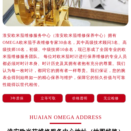
郑州市二七区铭功路10号华润大厦写字楼29层2905室（需提前预约）
太原市迎泽区解放路15号亨得利名表服务中心（品牌授权店）3层整层（需提前预约）
沈阳市沈河区中街路137号亨得利名表服务中心（品牌授权店）1层整层（需提前预约）
沈阳市沈河区中街路83号亨得利名表服务中心（品牌授权店）1层整层（需提前预约）
乌鲁木齐市天山区红山路26号时代广场（CCMALL）C座17层17-B（需提前预约）
淮安欧米茄维修服务中心（淮安欧米茄维修保养中心）拥有
OMEGA欧米茄手表维修专家30余名，其中高级技术顾问3名、高
温州市鹿城区锦绣路1067号置信广场10层1015室（需提前预约）
级技师10名，初级、中级技师10余名，现已形成了全国专业的欧
哈尔滨市道里区友谊西路600号富力中心T2座写字楼29层03室（需提前预约）
米茄维修服务团队。 每位对欧米茄时计进行保养维修的专业人员
大连市中山区人民路15号国际金融大厦7层G室（需提前预约）
都必须对时计本身、时计历史及其拥有者抱有充分的尊重。我们
佛山市禅城区季华五路57号万科金融中心C座12层1205室（需提前预约）
认为每一枚时计，都同它的拥有者一样尊贵。我们保证，您的腕
东莞市东城街道鸿福东路1号民盈国贸中心T1写字楼9层907室（需提前预约）
表会得到始终如一的精心保养与维护，保障它的恒久价值与可靠
无锡市梁溪区人民中路139号恒隆广场写字楼1座11层1104室（需提前预约）
性能得以世代相传。
南通市崇川区工农路57号圆融广场写字楼16层1603室（需提前预约）
3年质保
立等可取
价格透明
无尘检修
苏州市苏州工业园区星港街199号苏州中心办公楼C座22层08室（需提前预约）
武汉市江汉区解放大道686号世界贸易大厦38层09室（需提前预约）
HUAIAN OMEGA ADDRESS
南宁市青秀区金湖路59号地王大厦12楼1224室（需提前预约）
合肥市蜀山区潜山路111号万象城华润大厦B座12楼03室（需提前预约）