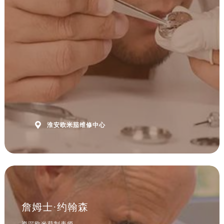
安徽省淮北市相山区淮海路欧米茄售后服务中心（需提前预约）
安徽省淮南市田家庵区国庆中路欧米茄售后服务中心（需提前预约）
安徽省黄山市屯溪区黄山西路欧米茄售后服务中心（需提前预约）
安徽省六安市金安区解放中路欧米茄售后服务中心（需提前预约）
安徽省马鞍山市雨山区湖南西路欧米茄售后服务中心（需提前预约）
安徽省宿州市埇桥区人民中路欧米茄售后服务中心（需提前预约）
安徽省铜陵市铜官区石城大道欧米茄售后服务中心（需提前预约）
安徽省芜湖市镜湖区中山路步行街欧米茄售后服务中心（需提前预约）
安徽省宣城市宣州区叠嶂西路欧米茄售后服务中心（需提前预约）

淮安欧米茄维修中心
福建省龙岩市新罗区九一南路欧米茄售后服务中心（需提前预约）
福建省南平市建阳区人民西路欧米茄售后服务中心（需提前预约）
福建省宁德市蕉城区天湖东路欧米茄售后服务中心（需提前预约）
福建省莆田市城厢区霞林街道荔华东大道欧米茄售后服务中心（需提前预约）
福建省三明市三元区东乾二路欧米茄售后服务中心（需提前预约）
福建省漳州市龙文区步港路欧米茄售后服务中心（需提前预约）
詹姆士·约翰森
江苏省常州市新北区龙锦路1590号现代传媒中心5号楼10层1008室欧米茄售后服务中心（需提前预约）
资深欧米茄制表师