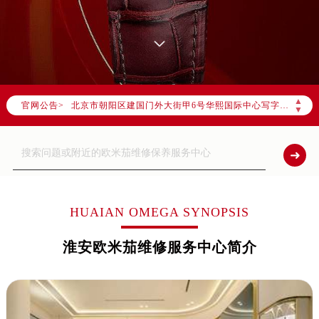
2026年8月欧米茄中国区售后服务网络优化升级公告
2026年8月欧米茄全国官方售后客户服务热线：400-877-2083
欧米茄官方全国统一服务热线400-877-2083，服务覆盖中国大陆、香港、澳门、台湾全部区域（非大陆需加拨“+86”）
2026年8月欧米茄售后服务中心最新网点地址：
▲
官网公告>
北京市朝阳区建国门外大街甲6号华熙国际中心写字楼D座11层1102室（北京总部）（需提前预约）
▼
北京市东城区东长安街1号东方广场写字楼W3座6层602室（需提前预约）
天津市和平区赤峰道136号天津国际金融中心写字楼26层2603室（需提前预约）
上海市徐汇区虹桥路3号港汇中心写字楼2座37层3705室（需提前预约）
上海市黄浦区南京东路299号宏伊国际广场写字楼8层806室（需提前预约）
南京市秦淮区中山南路1号（新街口）南京中心写字楼22层C1-1室（需提前预约）
HUAIAN OMEGA SYNOPSIS
常州市新北区龙锦路1590号现代传媒中心写字楼5号楼10层1008室（需提前预约）
淮安欧米茄维修服务中心简介
徐州市鼓楼区淮海东路29号苏宁广场IFC国际金融中心写字楼35层3508室（需提前预约）
扬州市邗江区国展路29号星耀天地写字楼1号楼18层1803室（需提前预约）
盐城市盐都区世纪大道5号盐城金融城写字楼1号楼16层1604室（需提前预约）
泰州市海陵区永定东路399号置地商务中心东塔写字楼（华润万象城）17层1706室（需提前预约）