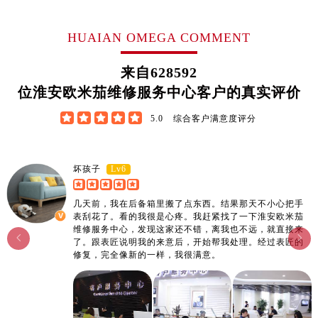
江西省上饶市信州区滨江西路欧米茄售后服务中心（需提前预约）
江西省新余市渝水区北湖西路欧米茄售后服务中心（需提前预约）
HUAIAN OMEGA COMMENT
江西省宜春市袁州区中山中路欧米茄售后服务中心（需提前预约）
江西省鹰潭市月湖区胜利东路欧米茄售后服务中心（需提前预约）
来自
628592
山东省德州市德城区东风中路欧米茄售后服务中心（需提前预约）
位淮安欧米茄维修服务中心客户的真实评价
山东省东营市东营区济南路欧米茄售后服务中心（需提前预约）





5.0
综合客户满意度评分
山东省济南市历下区经十路11111号华润中心写字楼（万象城）15层1508室欧米茄售后服务中心（需提前预约）
山东省济宁市任城区太白楼路欧米茄售后服务中心（需提前预约）
山东省莱芜市文化南路8号银座商城名表维修一楼名表维修欧米茄售后服务中心（需提前预约）
Lv6
坏孩子
山东省临沂市兰山区解放路欧米茄售后服务中心（需提前预约）
几天前，我在后备箱里搬了点东西。结果那天不小心把手
山东省日照市东港区烟台路欧米茄售后服务中心（需提前预约）
表刮花了。看的我很是心疼。我赶紧找了一下淮安欧米茄
山东省泰安市泰山区财源街道泰山大街欧米茄售后服务中心（需提前预约）
维修服务中心，发现这家还不错，离我也不远，就直接来


了。跟表匠说明我的来意后，开始帮我处理。经过表匠的
山东省威海市环翠区新威海路89号振华商厦一楼名表维修欧米茄售后服务中心（需提前预约）
修复，完全像新的一样，我很满意。
山东省潍坊市奎文区东风东街欧米茄售后服务中心（需提前预约）
山东省枣庄市滕州市北辛路与善国路交叉口欧米茄售后服务中心（需提前预约）
山东省淄博市张店区金晶大道欧米茄售后服务中心（需提前预约）