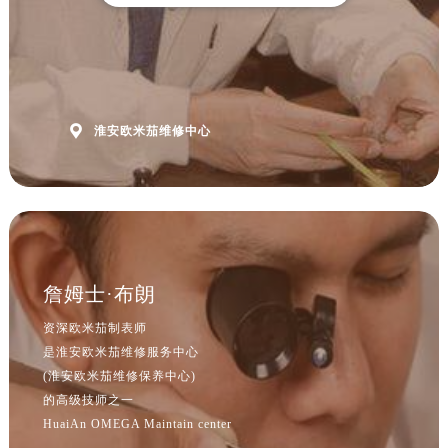
山西省晋中市榆次区顺城街欧米茄售后服务中心（需提前预约）
山西省临汾市尧都区解放路欧米茄售后服务中心（需提前预约）
山西省吕梁市离石区永宁中路与建设街交叉口欧米茄售后服务中心（需提前预约）
山西省朔州市朔城区怡西路与鄯阳西街交汇处欧米茄售后服务中心（需提前预约）
山西省忻州市忻府区和平东街与七一南路交叉口欧米茄售后服务中心（需提前预约）

淮安欧米茄维修中心
山西省阳泉市郊区平阳东街与新城大道交叉口欧米茄售后服务中心（需提前预约）
山西省运城市盐湖区河东街欧米茄售后服务中心（需提前预约）
山西省长治市潞州区英雄中路欧米茄售后服务中心（需提前预约）
山西省太原市迎泽区迎泽街道解放路15号亨得利名表维修授权店3楼欧米茄售后服务中心（需提前预约）
天津市和平区赤峰道136号天津国际金融中心26层2603室欧米茄售后服务中心（需提前预约）
安徽省安庆市迎江区人民路欧米茄售后服务中心（需提前预约）
詹姆士·布朗
安徽省蚌埠市蚌山区淮河路欧米茄售后服务中心（需提前预约）
资深欧米茄制表师
安徽省亳州市谯城区魏武大道欧米茄售后服务中心（需提前预约）
是淮安欧米茄维修服务中心
安徽省池州市贵池区长江路欧米茄售后服务中心（需提前预约）
(淮安欧米茄维修保养中心)
安徽省滁州市琅琊区南谯北路欧米茄售后服务中心（需提前预约）
的高级技师之一
HuaiAn OMEGA Maintain center
安徽省阜阳市颍州区颍州北路欧米茄售后服务中心（需提前预约）