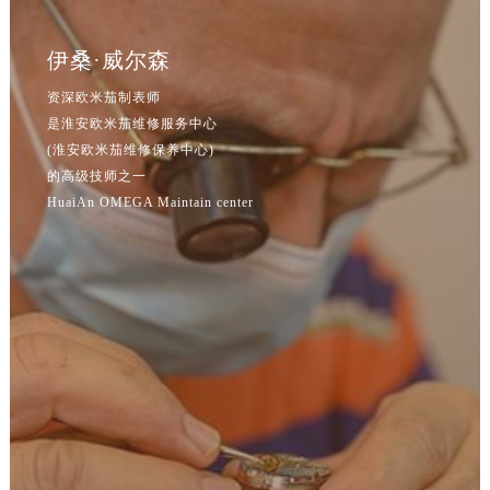
吉林省通化市东昌区环通乡江南大街欧米茄售后服务中心（需提前预约）
吉林省延边市延吉市解放路欧米茄售后服务中心（需提前预约）
伊桑·威尔森
辽宁省鞍山市铁东区站前街欧米茄售后服务中心（需提前预约）
资深欧米茄制表师
辽宁省本溪市平山区胜利路欧米茄售后服务中心（需提前预约）
是淮安欧米茄维修服务中心
辽宁省朝阳市双塔区新华路欧米茄售后服务中心（需提前预约）
(淮安欧米茄维修保养中心)
辽宁省丹东市振兴区七经街欧米茄售后服务中心（需提前预约）
的高级技师之一
辽宁省抚顺市新抚区东一路欧米茄售后服务中心（需提前预约）
HuaiAn OMEGA Maintain center
辽宁省阜新市海州区解放大街欧米茄售后服务中心（需提前预约）
辽宁省葫芦岛市连山区中央路欧米茄售后服务中心（需提前预约）
辽宁省锦州市古塔区中央大街欧米茄售后服务中心（需提前预约）
辽宁省辽阳市白塔区新运大街欧米茄售后服务中心（需提前预约）
辽宁省盘锦市兴隆台区石油大街欧米茄售后服务中心（需提前预约）
辽宁省铁岭市银州区南马路欧米茄售后服务中心（需提前预约）
辽宁省营口市站前区市府路与渤海大街交叉口欧米茄售后服务中心（需提前预约）
辽宁省沈阳市沈河区中街路137号亨得利名表维修授权店1楼欧米茄售后服务中心（需提前预约）
辽宁省沈阳市沈河区中街路83号亨得利名表维修授权店1楼欧米茄售后服务中心（需提前预约）