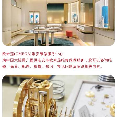
宁波市江北区大闸南路500号来福士广场办公楼20层2009室（需提前预约）
杭州市上城区钱江路1366号华润大厦写字楼A座5层503-5室（需提前预约）
金华市金东区东市南街777号金华万达广场写字楼4号楼22层2209室（需提前预约）
绍兴市越城区胜利东路379号世茂天际中心写字楼8层805室（需提前预约）
嘉兴市南湖区广益路705号嘉兴世界贸易中心写字楼A座13层1304室（需提前预约）
南昌市红谷滩新区红谷中大道998号绿地双子塔（中央广场）A1座办公楼14层07室（需提前预约）
济南市历下区经十路11111号华润中心写字楼（万象城）15层1508室（需提前预约）
广州市天河区天河路230号万菱汇国际中心写字楼A塔7层704室（需提前预约）
欧米茄(OMEGA)淮安维修服务中心
为中国大陆用户提供淮安市欧米茄维修保养服务，您可以咨询维
广州市越秀区环市东路371-375号世界贸易中心大厦南塔写字楼15层07室（需提前预约）
修、保养、配件、价格、知识、常见问题及资讯相关内容。
深圳市罗湖区深南东路5001号华润大厦写字楼17层1701室（需提前预约）
惠州市惠城区江北文昌一路7号华贸大厦写字楼1座30层05室（需提前预约）
厦门市思明区湖滨东路95号华润大厦写字楼B座11层1104室（需提前预约）
福州市鼓楼区五四路128-1号恒力城写字楼15层03室（需提前预约）
成都市锦江区人民东路6号SAC东原中心写字楼24层2406B室（需提前预约）
重庆市江北区观音桥步行街2号融恒时代广场写字楼9层902室（需提前预约）
长沙市芙蓉区定王台街道建湘路393号世茂环球金融中心写字楼（芙蓉广场）10层13室（需提前预约）