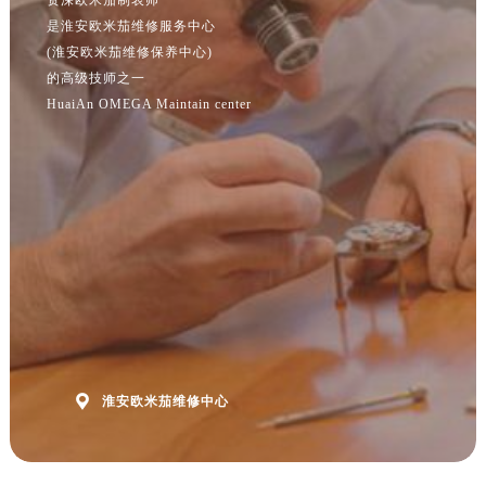
江苏省淮安市清江浦区淮海北路欧米茄售后服务中心（需提前预约）
是淮安欧米茄维修服务中心
江苏省连云港市海州区通灌北路欧米茄售后服务中心（需提前预约）
(淮安欧米茄维修保养中心)
江苏省南京市秦淮区中山南路1号南京中心22层22-C1-C3室欧米茄售后服务中心（需提前预约）
的高级技师之一
江苏省宿迁市宿城区西湖路欧米茄售后服务中心（需提前预约）
HuaiAn OMEGA Maintain center
江苏省泰州市海陵区永定东路399号置地商务中心东塔（华润万象城）17层1706室欧米茄售后服务中心（需提前预约）
江苏省徐州市鼓楼区淮海东路29号苏宁广场IFC国际金融中心35层3508室欧米茄售后服务中心（需提前预约）
江苏省盐城市盐都区世纪大道5号盐城金融城写字楼1号楼16层1604室欧米茄售后服务中心（需提前预约）
江苏省扬州市邗江区国展路29号星耀天地写字楼1号楼18层1803室欧米茄售后服务中心（需提前预约）
江苏省镇江市京口区中山东路欧米茄售后服务中心（需提前预约）
江西省抚州市临川区赣东大道欧米茄售后服务中心（需提前预约）
江西省赣州市章贡区文清路欧米茄售后服务中心（需提前预约）
江西省吉安市吉州区井冈山大道欧米茄售后服务中心（需提前预约）
江西省景德镇市珠山区珠山中路欧米茄售后服务中心（需提前预约）

淮安欧米茄维修中心
江西省九江市浔阳区浔阳路欧米茄售后服务中心（需提前预约）
江西省南昌市红谷滩新区红谷中大道998号绿地双子塔（中央广场）A1座办公楼14层1407室欧米茄售后服务中心（需提前预约）
江西省萍乡市安源区萍安北大道与康庄路交叉口欧米茄售后服务中心（需提前预约）