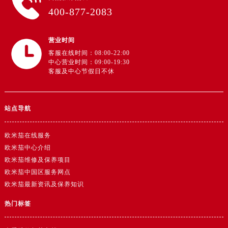
广东省韶关市武江区芙蓉新区与老城中心交汇处欧米茄售后服务中心（需提前预约）
400-877-2083
广东省深圳市罗湖区深南东路5001号华润大厦17层1701室欧米茄售后服务中心（需提前预约）
广东省阳江市江城区东风一路欧米茄售后服务中心（需提前预约）
营业时间
广东省云浮市云城区金山路欧米茄售后服务中心（需提前预约）
客服在线时间：08:00-22:00
广东省湛江市赤坎区观海北路欧米茄售后服务中心（需提前预约）
中心营业时间：09:00-19:30
客服及中心节假日不休
广东省肇庆市端州区信安大道与砚都大道交汇处欧米茄售后服务中心（需提前预约）
广西壮族自治区百色市右江区中山二路欧米茄售后服务中心（需提前预约）
广西壮族自治区北海市海城区北京路欧米茄售后服务中心（需提前预约）
站点导航
广西壮族自治区崇左市江州区石景林街道友谊大道与丽川路交汇处欧米茄售后服务中心（需提前预约）
广西壮族自治区防城港市港口区金花茶大道欧米茄售后服务中心（需提前预约）
欧米茄在线服务
广西壮族自治区贵港市港北区港城街道布山大道与仙衣路交叉口欧米茄售后服务中心（需提前预约）
欧米茄中心介绍
欧米茄维修及保养项目
广西壮族自治区桂林市秀峰区红岭路欧米茄售后服务中心（需提前预约）
欧米茄中国区服务网点
广西壮族自治区河池市金城江区金城江街道朝阳路欧米茄售后服务中心（需提前预约）
欧米茄最新资讯及保养知识
广西壮族自治区贺州市八步区城东街道灵峰南路欧米茄售后服务中心（需提前预约）
热门标签
广西壮族自治区来宾市兴宾区桂中大道欧米茄售后服务中心（需提前预约）
广西壮族自治区柳州市城中区中山中路欧米茄售后服务中心（需提前预约）