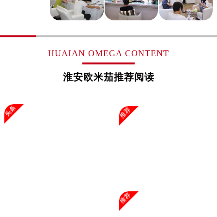
上海市黄浦区南京东路299号宏伊国际广场写字楼8层806室欧米茄售后服务中心（需提前预约）
上海市徐汇区虹桥路3号港汇中心2座37层3705室欧米茄售后服务中心（需提前预约）
浙江省杭州市上城区钱江路1366号华润大厦A座5层503-5室欧米茄售后服务中心（需提前预约）
浙江省湖州市吴兴区劳动路欧米茄售后服务中心（需提前预约）
HUAIAN OMEGA CONTENT
浙江省嘉兴市南湖区广益路705号嘉兴世界贸易中心A座13层1304室欧米茄售后服务中心（需提前预约）
浙江省金华市金东区东市南街777号金华万达广场4号楼22楼2209室欧米茄售后服务中心（需提前预约）
淮安欧米茄推荐阅读
浙江省丽水市莲都区解放街欧米茄售后服务中心（需提前预约）
浙江省宁波市江北区大闸南路500号来福士广场办公楼20层2009室欧米茄售后服务中心（需提前预约）
头条
推荐
浙江省衢州市柯城区上街欧米茄售后服务中心（需提前预约）
浙江省绍兴市越城区胜利东路379号世茂天际中心写字楼8层805室欧米茄售后服务中心（需提前预约）
浙江省舟山市定海区解放东路欧米茄售后服务中心（需提前预约）
澳门特别行政区大堂区议事亭前地（新马路）欧米茄售后服务中心（需提前预约）
澳门特别行政区风顺堂区南湾大马路欧米茄售后服务中心（需提前预约）
澳门特别行政区花地玛堂区关闸广场欧米茄售后服务中心（需提前预约）
澳门特别行政区花王堂区大三巴商圈欧米茄售后服务中心（需提前预约）
推荐
澳门特别行政区嘉模堂区官也街欧米茄售后服务中心（需提前预约）