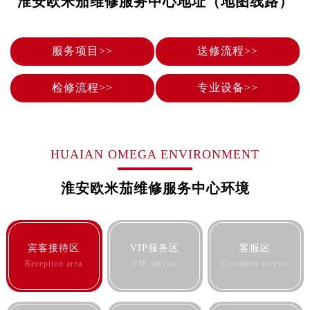
淮安欧米茄维修服务中心地址（地图线路）
泉州市丰泽区宝洲路729号浦西万达中心写字楼A座7楼709室（需提前预约）
青岛市南区山东路6号华润大厦B座22层04室（需提前预约）
烟台市芝罘区胜利路139号万达金融中心A座907室（需提前预约）
服务项目>>
送修流程>>
长春市朝阳区西安大路727号中银大厦A座(旺进大厦)18层09室（需提前预约）
贵阳市南明区都司高架桥路33号亨特国际金融中心14楼14D（需提前预约）
检修流程>>
专业设备>>
昆明市盘龙区北京路928号同德昆明广场写字楼10层06室（需提前预约）
石家庄市长安区中山东路39号勒泰中心写字楼B座13层07室（需提前预约）
西安市碑林区南关正街88号华侨城长安国际中心E座6楼10室（需提前预约）
HUAIAN OMEGA ENVIRONMENT
海口市龙华区金贸东路5号海口华润大厦B座17层1707室（需提前预约）
唐山市路南区新华东道100号万达广场写字楼A座10层1002室（需提前预约）
淮安欧米茄维修服务中心环境
台州市椒江区东海大道1800号腾达中心东1幢20楼2002室（需提前预约）
内蒙古自治区呼和浩特市玉泉区大学西街70号华润万象城写字楼（鄂尔多斯大厦）23层2326室（需提前预约）
甘肃省兰州市七里河区西津西路16号兰州中心写字楼21层2102室（需提前预约）
宾客接待区
VIP服务区
客服区
重庆市解放碑渝中区民权路28号英利国际金融中心写字楼20层01室（需提前预约）
Reception area
VIP service
Customer service
黑龙江省大庆市萨尔图区会战大街欧米茄售后服务中心（需提前预约）
黑龙江省鹤岗市向阳区红军路欧米茄售后服务中心（需提前预约）