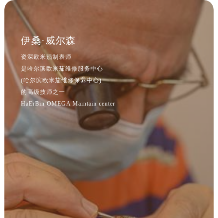
吉林省通化市东昌区环通乡江南大街欧米茄售后服务中心（需提前预约）
吉林省延边市延吉市解放路欧米茄售后服务中心（需提前预约）
辽宁省鞍山市铁东区站前街欧米茄售后服务中心（需提前预约）
伊桑·威尔森
辽宁省本溪市平山区胜利路欧米茄售后服务中心（需提前预约）
资深欧米茄制表师
辽宁省朝阳市双塔区新华路欧米茄售后服务中心（需提前预约）
是哈尔滨欧米茄维修服务中心
辽宁省丹东市振兴区七经街欧米茄售后服务中心（需提前预约）
(哈尔滨欧米茄维修保养中心)
辽宁省抚顺市新抚区东一路欧米茄售后服务中心（需提前预约）
的高级技师之一
辽宁省阜新市海州区解放大街欧米茄售后服务中心（需提前预约）
HaErBin OMEGA Maintain center
辽宁省葫芦岛市连山区中央路欧米茄售后服务中心（需提前预约）
辽宁省锦州市古塔区中央大街欧米茄售后服务中心（需提前预约）
辽宁省辽阳市白塔区新运大街欧米茄售后服务中心（需提前预约）
辽宁省盘锦市兴隆台区石油大街欧米茄售后服务中心（需提前预约）
辽宁省铁岭市银州区南马路欧米茄售后服务中心（需提前预约）
辽宁省营口市站前区市府路与渤海大街交叉口欧米茄售后服务中心（需提前预约）
辽宁省沈阳市沈河区中街路137号亨得利名表维修授权店1楼欧米茄售后服务中心（需提前预约）
辽宁省沈阳市沈河区中街路83号亨得利名表维修授权店1楼欧米茄售后服务中心（需提前预约）