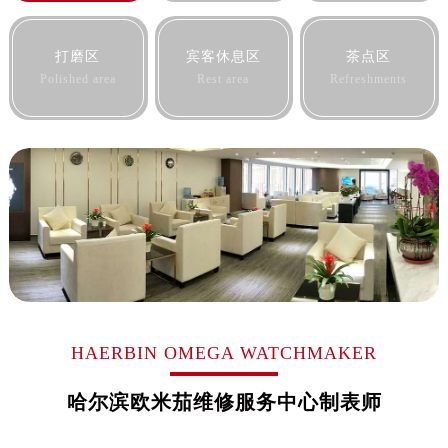
黑龙江省黑河市爱辉区中央街欧米茄售后服务中心（需提前预约）
黑龙江省鸡西市鸡冠区红军路欧米茄售后服务中心（需提前预约）
打磨区
宾客休息区
茶点区
黑龙江省佳木斯市向阳区长安路欧米茄售后服务中心（需提前预约）
Polished area
Rest area
Refreshments
黑龙江省牡丹江市东安区太平路欧米茄售后服务中心（需提前预约）
黑龙江省七台河市桃山区大同街欧米茄售后服务中心（需提前预约）
黑龙江省齐齐哈尔市龙沙区龙华路欧米茄售后服务中心（需提前预约）
黑龙江省双鸭山市尖山区新兴大街欧米茄售后服务中心（需提前预约）
黑龙江省绥化市北林区新华街与康庄路交叉口欧米茄售后服务中心（需提前预约）
黑龙江省伊春市伊美区通河路欧米茄售后服务中心（需提前预约）
吉林省白城市洮北区明仁南街欧米茄售后服务中心（需提前预约）
吉林省白山市浑江区浑江大街欧米茄售后服务中心（需提前预约）
吉林省吉林市船营区河南街欧米茄售后服务中心（需提前预约）
吉林省辽源市龙山区人民大街欧米茄售后服务中心（需提前预约）
HAERBIN OMEGA WATCHMAKER
吉林省梅河口市新华街道梅河大街欧米茄售后服务中心（需提前预约）
哈尔滨欧米茄维修服务中心制表师
吉林省四平市铁东区紫气大路与南九经街交汇处欧米茄售后服务中心（需提前预约）
吉林省松原市宁江区五环大街欧米茄售后服务中心（需提前预约）