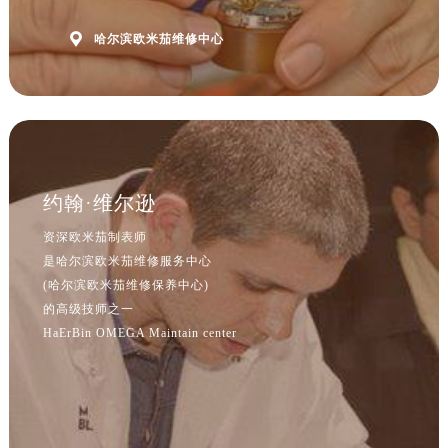
北京市朝阳区建国门外大街甲6号华熙国际中心D座11层1102室欧米茄售后服务中心（北京总部）（需提前预约）
北京市东城区东长安街1号王府井东方广场W3座6层602室欧米茄售后服务中心（需提前预约）

哈尔滨欧米茄维修中心
河北省保定市竞秀区朝阳北大街北国先天下欧米茄售后服务中心（需提前预约）
内蒙古自治区阿拉善盟市左旗土尔扈特大街欧米茄售后服务中心（需提前预约）
内蒙古自治区巴彦淖尔市临河区新华街欧米茄售后服务中心（需提前预约）
内蒙古自治区包头市青山区幸福路甲3号王府井百货名表维修欧米茄售后服务中心（需提前预约）
内蒙古自治区赤峰市红山区哈达街欧米茄售后服务中心（需提前预约）
约翰·维尔逊
内蒙古自治区鄂尔多斯市东胜区伊金霍洛街欧米茄售后服务中心（需提前预约）
内蒙古自治区呼伦贝尔市海拉尔区中央街欧米茄售后服务中心（需提前预约）
资深欧米茄制表师
内蒙古自治区通辽市科尔沁区明仁大街欧米茄售后服务中心（需提前预约）
是哈尔滨欧米茄维修服务中心
(哈尔滨欧米茄维修保养中心)
内蒙古自治区乌海市海勃湾区人民南路欧米茄售后服务中心（需提前预约）
的高级技师之一
内蒙古自治区乌兰察布市集宁区恩和大街欧米茄售后服务中心（需提前预约）
HaErBin OMEGA Maintain center
内蒙古自治区锡林郭勒盟市锡林浩特市光明街与额尔敦路交叉口欧米茄售后服务中心（需提前预约）
内蒙古自治区兴安盟市乌兰浩特市兴安大街欧米茄售后服务中心（需提前预约）
预约入口
关闭
山西省大同市平城区迎宾街欧米茄售后服务中心（需提前预约）
山西省晋城市城区黄华街欧米茄售后服务中心（需提前预约）