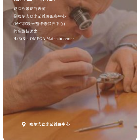
江苏省淮安市清江浦区淮海北路欧米茄售后服务中心（需提前预约）
资深欧米茄制表师
江苏省连云港市海州区通灌北路欧米茄售后服务中心（需提前预约）
是哈尔滨欧米茄维修服务中心
江苏省南京市秦淮区中山南路1号南京中心22层22-C1-C3室欧米茄售后服务中心（需提前预约）
(哈尔滨欧米茄维修保养中心)
江苏省宿迁市宿城区西湖路欧米茄售后服务中心（需提前预约）
的高级技师之一
江苏省泰州市海陵区永定东路399号置地商务中心东塔（华润万象城）17层1706室欧米茄售后服务中心（需提前预约）
HaErBin OMEGA Maintain center
江苏省徐州市鼓楼区淮海东路29号苏宁广场IFC国际金融中心35层3508室欧米茄售后服务中心（需提前预约）
江苏省盐城市盐都区世纪大道5号盐城金融城写字楼1号楼16层1604室欧米茄售后服务中心（需提前预约）
江苏省扬州市邗江区国展路29号星耀天地写字楼1号楼18层1803室欧米茄售后服务中心（需提前预约）
江苏省镇江市京口区中山东路欧米茄售后服务中心（需提前预约）
江西省抚州市临川区赣东大道欧米茄售后服务中心（需提前预约）
江西省赣州市章贡区文清路欧米茄售后服务中心（需提前预约）
江西省吉安市吉州区井冈山大道欧米茄售后服务中心（需提前预约）
江西省景德镇市珠山区珠山中路欧米茄售后服务中心（需提前预约）
江西省九江市浔阳区浔阳路欧米茄售后服务中心（需提前预约）

哈尔滨欧米茄维修中心
江西省南昌市红谷滩新区红谷中大道998号绿地双子塔（中央广场）A1座办公楼14层1407室欧米茄售后服务中心（需提前预约）
江西省萍乡市安源区萍安北大道与康庄路交叉口欧米茄售后服务中心（需提前预约）