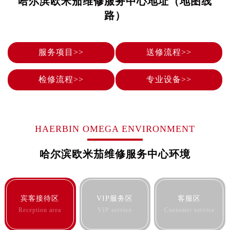
哈尔滨欧米茄维修服务中心地址（地图线
泉州市丰泽区宝洲路729号浦西万达中心写字楼A座7楼709室（需提前预约）
路）
青岛市南区山东路6号华润大厦B座22层04室（需提前预约）
烟台市芝罘区胜利路139号万达金融中心A座907室（需提前预约）
长春市朝阳区西安大路727号中银大厦A座(旺进大厦)18层09室（需提前预约）
服务项目>>
送修流程>>
贵阳市南明区都司高架桥路33号亨特国际金融中心14楼14D（需提前预约）
昆明市盘龙区北京路928号同德昆明广场写字楼10层06室（需提前预约）
检修流程>>
专业设备>>
石家庄市长安区中山东路39号勒泰中心写字楼B座13层07室（需提前预约）
西安市碑林区南关正街88号华侨城长安国际中心E座6楼10室（需提前预约）
海口市龙华区金贸东路5号海口华润大厦B座17层1707室（需提前预约）
HAERBIN OMEGA ENVIRONMENT
唐山市路南区新华东道100号万达广场写字楼A座10层1002室（需提前预约）
台州市椒江区东海大道1800号腾达中心东1幢20楼2002室（需提前预约）
哈尔滨欧米茄维修服务中心环境
内蒙古自治区呼和浩特市玉泉区大学西街70号华润万象城写字楼（鄂尔多斯大厦）23层2326室（需提前预约）
甘肃省兰州市七里河区西津西路16号兰州中心写字楼21层2102室（需提前预约）
重庆市解放碑渝中区民权路28号英利国际金融中心写字楼20层01室（需提前预约）
宾客接待区
VIP服务区
客服区
黑龙江省大庆市萨尔图区会战大街欧米茄售后服务中心（需提前预约）
Reception area
VIP service
Customer service
黑龙江省鹤岗市向阳区红军路欧米茄售后服务中心（需提前预约）