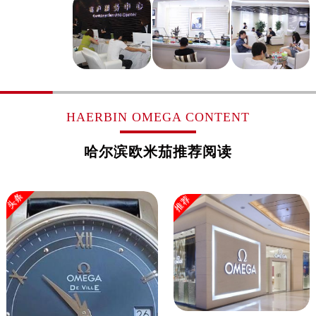
上海市黄浦区南京东路299号宏伊国际广场写字楼8层806室欧米茄售后服务中心（需提前预约）
上海市徐汇区虹桥路3号港汇中心2座37层3705室欧米茄售后服务中心（需提前预约）
浙江省杭州市上城区钱江路1366号华润大厦A座5层503-5室欧米茄售后服务中心（需提前预约）
浙江省湖州市吴兴区劳动路欧米茄售后服务中心（需提前预约）
浙江省嘉兴市南湖区广益路705号嘉兴世界贸易中心A座13层1304室欧米茄售后服务中心（需提前预约）
浙江省金华市金东区东市南街777号金华万达广场4号楼22楼2209室欧米茄售后服务中心（需提前预约）
HAERBIN OMEGA CONTENT
浙江省丽水市莲都区解放街欧米茄售后服务中心（需提前预约）
浙江省宁波市江北区大闸南路500号来福士广场办公楼20层2009室欧米茄售后服务中心（需提前预约）
哈尔滨欧米茄推荐阅读
浙江省衢州市柯城区上街欧米茄售后服务中心（需提前预约）
浙江省绍兴市越城区胜利东路379号世茂天际中心写字楼8层805室欧米茄售后服务中心（需提前预约）
头条
推荐
浙江省舟山市定海区解放东路欧米茄售后服务中心（需提前预约）
澳门特别行政区大堂区议事亭前地（新马路）欧米茄售后服务中心（需提前预约）
澳门特别行政区风顺堂区南湾大马路欧米茄售后服务中心（需提前预约）
澳门特别行政区花地玛堂区关闸广场欧米茄售后服务中心（需提前预约）
澳门特别行政区花王堂区大三巴商圈欧米茄售后服务中心（需提前预约）
澳门特别行政区嘉模堂区官也街欧米茄售后服务中心（需提前预约）