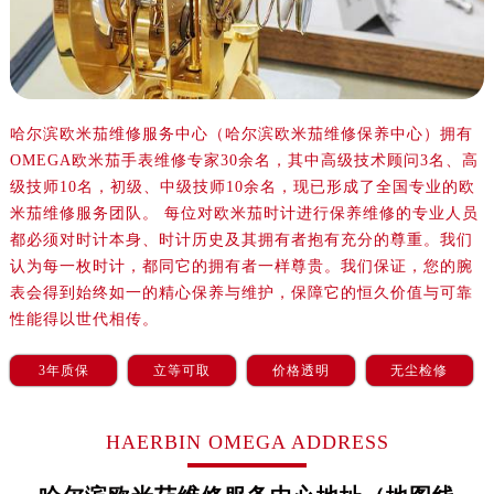
郑州市二七区铭功路10号华润大厦写字楼29层2905室（需提前预约）
太原市迎泽区解放路15号亨得利名表服务中心（品牌授权店）3层整层（需提前预约）
沈阳市沈河区中街路137号亨得利名表服务中心（品牌授权店）1层整层（需提前预约）
沈阳市沈河区中街路83号亨得利名表服务中心（品牌授权店）1层整层（需提前预约）
乌鲁木齐市天山区红山路26号时代广场（CCMALL）C座17层17-B（需提前预约）
哈尔滨欧米茄维修服务中心（哈尔滨欧米茄维修保养中心）拥有
OMEGA欧米茄手表维修专家30余名，其中高级技术顾问3名、高
温州市鹿城区锦绣路1067号置信广场10层1015室（需提前预约）
级技师10名，初级、中级技师10余名，现已形成了全国专业的欧
哈尔滨市道里区友谊西路600号富力中心T2座写字楼29层03室（需提前预约）
米茄维修服务团队。 每位对欧米茄时计进行保养维修的专业人员
大连市中山区人民路15号国际金融大厦7层G室（需提前预约）
都必须对时计本身、时计历史及其拥有者抱有充分的尊重。我们
佛山市禅城区季华五路57号万科金融中心C座12层1205室（需提前预约）
认为每一枚时计，都同它的拥有者一样尊贵。我们保证，您的腕
东莞市东城街道鸿福东路1号民盈国贸中心T1写字楼9层907室（需提前预约）
表会得到始终如一的精心保养与维护，保障它的恒久价值与可靠
无锡市梁溪区人民中路139号恒隆广场写字楼1座11层1104室（需提前预约）
性能得以世代相传。
南通市崇川区工农路57号圆融广场写字楼16层1603室（需提前预约）
3年质保
立等可取
价格透明
无尘检修
苏州市苏州工业园区星港街199号苏州中心办公楼C座22层08室（需提前预约）
武汉市江汉区解放大道686号世界贸易大厦38层09室（需提前预约）
HAERBIN OMEGA ADDRESS
南宁市青秀区金湖路59号地王大厦12楼1224室（需提前预约）
合肥市蜀山区潜山路111号万象城华润大厦B座12楼03室（需提前预约）