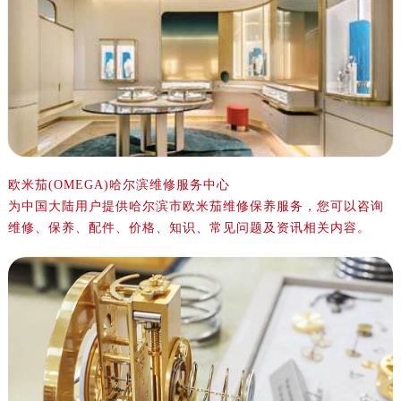
宁波市江北区大闸南路500号来福士广场办公楼20层2009室（需提前预约）
杭州市上城区钱江路1366号华润大厦写字楼A座5层503-5室（需提前预约）
金华市金东区东市南街777号金华万达广场写字楼4号楼22层2209室（需提前预约）
绍兴市越城区胜利东路379号世茂天际中心写字楼8层805室（需提前预约）
嘉兴市南湖区广益路705号嘉兴世界贸易中心写字楼A座13层1304室（需提前预约）
南昌市红谷滩新区红谷中大道998号绿地双子塔（中央广场）A1座办公楼14层07室（需提前预约）
济南市历下区经十路11111号华润中心写字楼（万象城）15层1508室（需提前预约）
广州市天河区天河路230号万菱汇国际中心写字楼A塔7层704室（需提前预约）
欧米茄(OMEGA)哈尔滨维修服务中心
为中国大陆用户提供哈尔滨市欧米茄维修保养服务，您可以咨询
广州市越秀区环市东路371-375号世界贸易中心大厦南塔写字楼15层07室（需提前预约）
维修、保养、配件、价格、知识、常见问题及资讯相关内容。
深圳市罗湖区深南东路5001号华润大厦写字楼17层1701室（需提前预约）
惠州市惠城区江北文昌一路7号华贸大厦写字楼1座30层05室（需提前预约）
厦门市思明区湖滨东路95号华润大厦写字楼B座11层1104室（需提前预约）
福州市鼓楼区五四路128-1号恒力城写字楼15层03室（需提前预约）
成都市锦江区人民东路6号SAC东原中心写字楼24层2406B室（需提前预约）
重庆市江北区观音桥步行街2号融恒时代广场写字楼9层902室（需提前预约）
长沙市芙蓉区定王台街道建湘路393号世茂环球金融中心写字楼（芙蓉广场）10层13室（需提前预约）