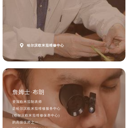
立即预约
山西省晋中市榆次区顺城街欧米茄售后服务中心（需提前预约）
山西省临汾市尧都区解放路欧米茄售后服务中心（需提前预约）
提前预约免排队，到店即享服务
预约时间有变无需取消，可随时重新预约
山西省吕梁市离石区永宁中路与建设街交叉口欧米茄售后服务中心（需提前预约）
山西省朔州市朔城区怡西路与鄯阳西街交汇处欧米茄售后服务中心（需提前预约）
山西省忻州市忻府区和平东街与七一南路交叉口欧米茄售后服务中心（需提前预约）
山西省阳泉市郊区平阳东街与新城大道交叉口欧米茄售后服务中心（需提前预约）

哈尔滨欧米茄维修中心
山西省运城市盐湖区河东街欧米茄售后服务中心（需提前预约）
山西省长治市潞州区英雄中路欧米茄售后服务中心（需提前预约）
山西省太原市迎泽区迎泽街道解放路15号亨得利名表维修授权店3楼欧米茄售后服务中心（需提前预约）
天津市和平区赤峰道136号天津国际金融中心26层2603室欧米茄售后服务中心（需提前预约）
安徽省安庆市迎江区人民路欧米茄售后服务中心（需提前预约）
安徽省蚌埠市蚌山区淮河路欧米茄售后服务中心（需提前预约）
詹姆士·布朗
安徽省亳州市谯城区魏武大道欧米茄售后服务中心（需提前预约）
资深欧米茄制表师
安徽省池州市贵池区长江路欧米茄售后服务中心（需提前预约）
是哈尔滨欧米茄维修服务中心
安徽省滁州市琅琊区南谯北路欧米茄售后服务中心（需提前预约）
(哈尔滨欧米茄维修保养中心)
安徽省阜阳市颍州区颍州北路欧米茄售后服务中心（需提前预约）
的高级技师之一