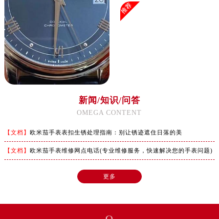
澳门省路氹城市金光大道欧米茄售后服务中心（需提前预约）
推荐
澳门特别行政区望德堂区塔石广场欧米茄售后服务中心（需提前预约）
福建省福州市鼓楼区五四路128-1号恒力城写字楼15层03室欧米茄售后服务中心（需提前预约）
福建省厦门市思明区湖滨东路95号万象城华润大厦B座11层1104室欧米茄售后服务中心（需提前预约）
广东省潮州市潮安区新风路与潮汕路交汇处欧米茄售后服务中心（需提前预约）
广东省广州市天河区天河路230号万菱汇国际中心A塔7层704室欧米茄售后服务中心（需提前预约）
广东省广州市越秀区环市东路371-375号世界贸易中心大厦南塔15层1507室欧米茄售后服务中心（需提前预约）
新闻/知识/问答
广东省河源市源城区越王大道欧米茄售后服务中心（需提前预约）
OMEGA CONTENT
广东省惠州市惠城区江北文昌一路7号华贸大厦1座30层3005室欧米茄售后服务中心（需提前预约）
广东省江门市蓬江区广场西路欧米茄售后服务中心（需提前预约）
【文档】
欧米茄手表表扣生锈处理指南：别让锈迹遮住日落的美
广东省揭阳市榕城进贤门步行街欧米茄售后服务中心（需提前预约）
【文档】
欧米茄手表维修网点电话(专业维修服务，快速解决您的手表问题)
广东省茂名市电白区水东街道迎宾大道欧米茄售后服务中心（需提前预约）
广东省梅州市梅江区金燕大道欧米茄售后服务中心（需提前预约）
更多
广东省清远市清城区湖西路欧米茄售后服务中心（需提前预约）
广东省汕头市龙湖区长平路欧米茄售后服务中心（需提前预约）
广东省汕尾市城区香洲街道园林社区翠园街欧米茄售后服务中心（需提前预约）