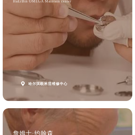
HaErBin OMEGA Maintain center
安徽省淮北市相山区淮海路欧米茄售后服务中心（需提前预约）
安徽省淮南市田家庵区国庆中路欧米茄售后服务中心（需提前预约）
安徽省黄山市屯溪区黄山西路欧米茄售后服务中心（需提前预约）
安徽省六安市金安区解放中路欧米茄售后服务中心（需提前预约）
安徽省马鞍山市雨山区湖南西路欧米茄售后服务中心（需提前预约）
安徽省宿州市埇桥区人民中路欧米茄售后服务中心（需提前预约）
安徽省铜陵市铜官区石城大道欧米茄售后服务中心（需提前预约）
安徽省芜湖市镜湖区中山路步行街欧米茄售后服务中心（需提前预约）
安徽省宣城市宣州区叠嶂西路欧米茄售后服务中心（需提前预约）
福建省龙岩市新罗区九一南路欧米茄售后服务中心（需提前预约）

哈尔滨欧米茄维修中心
福建省南平市建阳区人民西路欧米茄售后服务中心（需提前预约）
福建省宁德市蕉城区天湖东路欧米茄售后服务中心（需提前预约）
福建省莆田市城厢区霞林街道荔华东大道欧米茄售后服务中心（需提前预约）
福建省三明市三元区东乾二路欧米茄售后服务中心（需提前预约）
福建省漳州市龙文区步港路欧米茄售后服务中心（需提前预约）
江苏省常州市新北区龙锦路1590号现代传媒中心5号楼10层1008室欧米茄售后服务中心（需提前预约）
詹姆士·约翰森