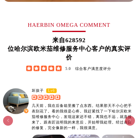
江西省上饶市信州区滨江西路欧米茄售后服务中心（需提前预约）
江西省新余市渝水区北湖西路欧米茄售后服务中心（需提前预约）
江西省宜春市袁州区中山中路欧米茄售后服务中心（需提前预约）
HAERBIN OMEGA COMMENT
江西省鹰潭市月湖区胜利东路欧米茄售后服务中心（需提前预约）
山东省德州市德城区东风中路欧米茄售后服务中心（需提前预约）
来自
628592
山东省东营市东营区济南路欧米茄售后服务中心（需提前预约）
位哈尔滨欧米茄维修服务中心客户的真实评
山东省济南市历下区经十路11111号华润中心写字楼（万象城）15层1508室欧米茄售后服务中心（需提前预约）
价
山东省济宁市任城区太白楼路欧米茄售后服务中心（需提前预约）





5.0
综合客户满意度评分
山东省莱芜市文化南路8号银座商城名表维修一楼名表维修欧米茄售后服务中心（需提前预约）
山东省临沂市兰山区解放路欧米茄售后服务中心（需提前预约）
山东省日照市东港区烟台路欧米茄售后服务中心（需提前预约）
Lv6
坏孩子
山东省泰安市泰山区财源街道泰山大街欧米茄售后服务中心（需提前预约）
几天前，我在后备箱里搬了点东西。结果那天不小心把手
山东省威海市环翠区新威海路89号振华商厦一楼名表维修欧米茄售后服务中心（需提前预约）
表刮花了。看的我很是心疼。我赶紧找了一下哈尔滨欧米
山东省潍坊市奎文区东风东街欧米茄售后服务中心（需提前预约）
茄维修服务中心，发现这家还不错，离我也不远，就直接


来了。跟表匠说明我的来意后，开始帮我处理。经过表匠
山东省枣庄市滕州市北辛路与善国路交叉口欧米茄售后服务中心（需提前预约）
的修复，完全像新的一样，我很满意。
山东省淄博市张店区金晶大道欧米茄售后服务中心（需提前预约）