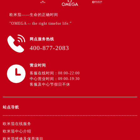
广东省韶关市武江区芙蓉新区与老城中心交汇处欧米茄售后服务中心（需提前预约）
广东省深圳市罗湖区深南东路5001号华润大厦17层1701室欧米茄售后服务中心（需提前预约）
欧米茄——生命的正确时间
广东省阳江市江城区东风一路欧米茄售后服务中心（需提前预约）
"OMEGA -- the right timefor life.”
广东省云浮市云城区金山路欧米茄售后服务中心（需提前预约）
广东省湛江市赤坎区观海北路欧米茄售后服务中心（需提前预约）
网点服务热线
广东省肇庆市端州区信安大道与砚都大道交汇处欧米茄售后服务中心（需提前预约）
400-877-2083
广西壮族自治区百色市右江区中山二路欧米茄售后服务中心（需提前预约）
广西壮族自治区北海市海城区北京路欧米茄售后服务中心（需提前预约）
营业时间
广西壮族自治区崇左市江州区石景林街道友谊大道与丽川路交汇处欧米茄售后服务中心（需提前预约）
客服在线时间：08:00-22:00
中心营业时间：09:00-19:30
广西壮族自治区防城港市港口区金花茶大道欧米茄售后服务中心（需提前预约）
客服及中心节假日不休
广西壮族自治区贵港市港北区港城街道布山大道与仙衣路交叉口欧米茄售后服务中心（需提前预约）
广西壮族自治区桂林市秀峰区红岭路欧米茄售后服务中心（需提前预约）
站点导航
广西壮族自治区河池市金城江区金城江街道朝阳路欧米茄售后服务中心（需提前预约）
广西壮族自治区贺州市八步区城东街道灵峰南路欧米茄售后服务中心（需提前预约）
欧米茄在线服务
广西壮族自治区来宾市兴宾区桂中大道欧米茄售后服务中心（需提前预约）
欧米茄中心介绍
广西壮族自治区柳州市城中区中山中路欧米茄售后服务中心（需提前预约）
欧米茄维修及保养项目