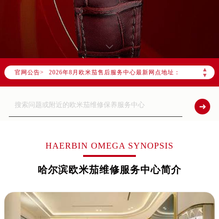
2026年8月欧米茄中国区售后服务网络优化升级公告
2026年8月欧米茄全国官方售后客户服务热线：400-877-2083
欧米茄官方全国统一服务热线400-877-2083，服务覆盖中国大陆、香港、澳门、台湾全部区域（非大陆需加拨“+86”）
2026年8月欧米茄售后服务中心最新网点地址：
▲
官网公告>
北京市朝阳区建国门外大街甲6号华熙国际中心写字楼D座11层1102室（北京总部）（需提前预约）
▼
北京市东城区东长安街1号东方广场写字楼W3座6层602室（需提前预约）
天津市和平区赤峰道136号天津国际金融中心写字楼26层2603室（需提前预约）
上海市徐汇区虹桥路3号港汇中心写字楼2座37层3705室（需提前预约）
上海市黄浦区南京东路299号宏伊国际广场写字楼8层806室（需提前预约）
南京市秦淮区中山南路1号（新街口）南京中心写字楼22层C1-1室（需提前预约）
HAERBIN OMEGA SYNOPSIS
常州市新北区龙锦路1590号现代传媒中心写字楼5号楼10层1008室（需提前预约）
哈尔滨欧米茄维修服务中心简介
徐州市鼓楼区淮海东路29号苏宁广场IFC国际金融中心写字楼35层3508室（需提前预约）
扬州市邗江区国展路29号星耀天地写字楼1号楼18层1803室（需提前预约）
盐城市盐都区世纪大道5号盐城金融城写字楼1号楼16层1604室（需提前预约）
泰州市海陵区永定东路399号置地商务中心东塔写字楼（华润万象城）17层1706室（需提前预约）