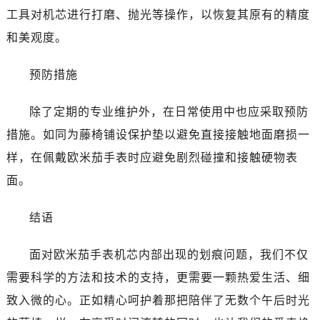
黑龙江省伊春市伊美区通河路欧米茄售后服务中心（需提前预约）
工具对机芯进行打磨、抛光等操作，以恢复其原有的精度
吉林省白城市洮北区明仁南街欧米茄售后服务中心（需提前预约）
和美观度。
吉林省白山市浑江区浑江大街欧米茄售后服务中心（需提前预约）
吉林省吉林市船营区河南街欧米茄售后服务中心（需提前预约）
预防措施
吉林省辽源市龙山区人民大街欧米茄售后服务中心（需提前预约）
吉林省梅河口市新华街道梅河大街欧米茄售后服务中心（需提前预约）
除了定期的专业维护外，在日常使用中也应采取预防
吉林省四平市铁东区紫气大路与南九经街交汇处欧米茄售后服务中心（需提前预约）
措施。如同为藤椅铺设保护垫以避免直接接触地面磨损一
吉林省松原市宁江区五环大街欧米茄售后服务中心（需提前预约）
样，在佩戴欧米茄手表时应避免剧烈碰撞和接触硬物表
吉林省通化市东昌区环通乡江南大街欧米茄售后服务中心（需提前预约）
面。
吉林省延边市延吉市解放路欧米茄售后服务中心（需提前预约）
辽宁省鞍山市铁东区站前街欧米茄售后服务中心（需提前预约）
结语
辽宁省本溪市平山区胜利路欧米茄售后服务中心（需提前预约）
辽宁省朝阳市双塔区新华路欧米茄售后服务中心（需提前预约）
面对欧米茄手表机芯内部出现的划痕问题，我们不仅
辽宁省丹东市振兴区七经街欧米茄售后服务中心（需提前预约）
需要科学的方法和技术的支持，更需要一颗热爱生活、细
辽宁省抚顺市新抚区东一路欧米茄售后服务中心（需提前预约）
致入微的心。正如精心呵护着那把陪伴了无数个午后时光
辽宁省阜新市海州区解放大街欧米茄售后服务中心（需提前预约）