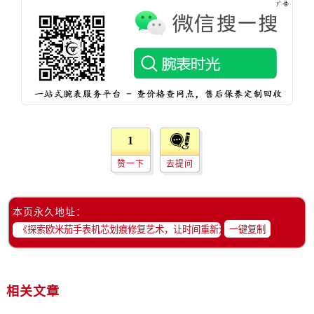
内蒙古自治区呼伦贝尔市海拉尔区中央街欧米茄售后服务中心（需提前预约）
内蒙古自治区通辽市科尔沁区明仁大街欧米茄售后服务中心（需提前预约）
内蒙古自治区乌海市海勃湾区人民南路欧米茄售后服务中心（需提前预约）
内蒙古自治区乌兰察布市集宁区恩和大街欧米茄售后服务中心（需提前预约）
内蒙古自治区锡林郭勒盟市锡林浩特市光明街与额尔敦路交叉口欧米茄售后服务中心（需提前预约）
内蒙古自治区兴安盟市乌兰浩特市兴安大街欧米茄售后服务中心（需提前预约）
山西省大同市平城区迎宾街欧米茄售后服务中心（需提前预约）
1
山西省晋城市城区黄华街欧米茄售后服务中心（需提前预约）
山西省晋中市榆次区顺城街欧米茄售后服务中心（需提前预约）
赞一下
去提问
山西省临汾市尧都区解放路欧米茄售后服务中心（需提前预约）
山西省吕梁市离石区永宁中路与建设街交叉口欧米茄售后服务中心（需提前预约）
本页永久地址：
山西省朔州市朔城区怡西路与鄯阳西街交汇处欧米茄售后服务中心（需提前预约）
一键复制
山西省忻州市忻府区和平东街与七一南路交叉口欧米茄售后服务中心（需提前预约）
山西省阳泉市郊区平阳东街与新城大道交叉口欧米茄售后服务中心（需提前预约）
山西省运城市盐湖区河东街欧米茄售后服务中心（需提前预约）
相关文章
山西省长治市潞州区英雄中路欧米茄售后服务中心（需提前预约）