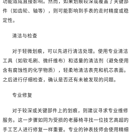
功能造成直接影响。然而，如果划痕较深或覆盖了关键部
昆明市盘龙区北京路928号同德昆明广场写字楼10层06室（需提前预约）
件（如齿轮、轴等），则可能影响到手表的走时精度或稳
石家庄市长安区中山东路39号勒泰中心写字楼B座13层07室（需提前预约）
西安市碑林区南关正街88号华侨城长安国际中心E座6楼10室（需提前预约）
定性。
海口市龙华区金贸东路5号海口华润大厦B座17层1707室（需提前预约）
清洁与检查
唐山市路南区新华东道100号万达广场写字楼A座10层1002室（需提前预约）
台州市椒江区东海大道1800号腾达中心东1幢20楼2002室（需提前预约）
对于轻微划痕，可以先进行清洁处理。使用专业清洁
黑龙江省大庆市萨尔图区会战大街欧米茄售后服务中心（需提前预约）
工具（如软毛刷、微纤维布）和适量的清洁剂（避免使用
黑龙江省鹤岗市向阳区红军路欧米茄售后服务中心（需提前预约）
黑龙江省黑河市爱辉区中央街欧米茄售后服务中心（需提前预约）
含有腐蚀性的化学物质），轻柔地清洁表壳和机芯表面。
黑龙江省鸡西市鸡冠区红军路欧米茄售后服务中心（需提前预约）
之后进行仔细检查，确认是否还有未被发现的问题。
黑龙江省佳木斯市向阳区长安路欧米茄售后服务中心（需提前预约）
黑龙江省牡丹江市东安区太平路欧米茄售后服务中心（需提前预约）
专业修复
黑龙江省七台河市桃山区大同街欧米茄售后服务中心（需提前预约）
对于较深或关键部件上的划痕，则建议寻求专业维修
黑龙江省齐齐哈尔市龙沙区龙华路欧米茄售后服务中心（需提前预约）
黑龙江省双鸭山市尖山区新兴大街欧米茄售后服务中心（需提前预约）
服务。这一步骤如同为受损的老藤椅寻找一位技艺高超的
黑龙江省绥化市北林区新华街与康庄路交叉口欧米茄售后服务中心（需提前预约）
手工艺人进行修复一样重要。专业的钟表技师会使用精细