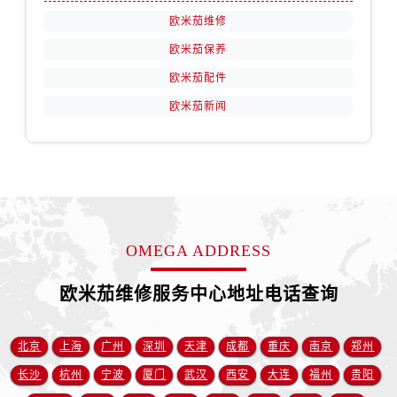
山东省莱芜市文化南路8号银座商城名表维修一楼名表维修欧米茄售后服务中心（需提前预约）
欧米茄维修
山东省临沂市兰山区解放路欧米茄售后服务中心（需提前预约）
欧米茄保养
山东省日照市东港区烟台路欧米茄售后服务中心（需提前预约）
欧米茄配件
山东省泰安市泰山区财源街道泰山大街欧米茄售后服务中心（需提前预约）
山东省威海市环翠区新威海路89号振华商厦一楼名表维修欧米茄售后服务中心（需提前预约）
欧米茄新闻
山东省潍坊市奎文区东风东街欧米茄售后服务中心（需提前预约）
山东省枣庄市滕州市北辛路与善国路交叉口欧米茄售后服务中心（需提前预约）
山东省淄博市张店区金晶大道欧米茄售后服务中心（需提前预约）
上海市黄浦区南京东路299号宏伊国际广场写字楼8层806室欧米茄售后服务中心（需提前预约）
上海市徐汇区虹桥路3号港汇中心2座37层3705室欧米茄售后服务中心（需提前预约）
OMEGA ADDRESS
浙江省杭州市上城区钱江路1366号华润大厦A座5层503-5室欧米茄售后服务中心（需提前预约）
浙江省湖州市吴兴区劳动路欧米茄售后服务中心（需提前预约）
欧米茄维修服务中心地址电话查询
浙江省嘉兴市南湖区广益路705号嘉兴世界贸易中心A座13层1304室欧米茄售后服务中心（需提前预约）
浙江省金华市金东区东市南街777号金华万达广场4号楼22楼2209室欧米茄售后服务中心（需提前预约）
北京
上海
广州
深圳
天津
成都
重庆
南京
郑州
浙江省丽水市莲都区解放街欧米茄售后服务中心（需提前预约）
长沙
杭州
宁波
厦门
武汉
西安
大连
福州
贵阳
浙江省宁波市江北区大闸南路500号来福士广场办公楼20层2009室欧米茄售后服务中心（需提前预约）