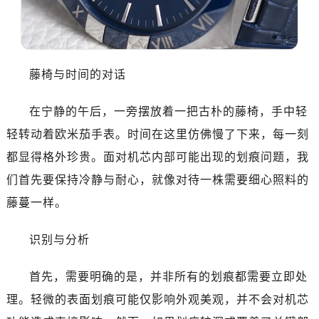
乌鲁木齐市天山区红山路26号时代广场（CCMALL）C座17层17-B（需提前预约）
温州市鹿城区锦绣路1067号置信广场10层1015室（需提前预约）
大连市中山区人民路15号国际金融大厦7层G室（需提前预约）
佛山市禅城区季华五路57号万科金融中心C座12层1205室（需提前预约）
藤椅与时间的对话
东莞市东城街道鸿福东路1号民盈国贸中心T1写字楼9层907室（需提前预约）
无锡市梁溪区人民中路139号恒隆广场写字楼1座11层1104室（需提前预约）
在宁静的午后，一旁摆放着一把古朴的藤椅，手中轻
南通市崇川区工农路57号圆融广场写字楼16层1603室（需提前预约）
轻转动着欧米茄手表。时间在这里仿佛慢了下来，每一刻
苏州市苏州工业园区星港街199号苏州中心办公楼C座22层08室（需提前预约）
都显得格外珍贵。面对机芯内部可能出现的划痕问题，我
武汉市江汉区解放大道686号世界贸易大厦38层09室（需提前预约）
们首先要保持冷静与耐心，就像对待一株需要细心照料的
南宁市青秀区金湖路59号地王大厦12楼1224室（需提前预约）
藤蔓一样。
合肥市蜀山区潜山路111号万象城华润大厦B座12楼03室（需提前预约）
泉州市丰泽区宝洲路729号浦西万达中心写字楼A座7楼709室（需提前预约）
识别与分析
青岛市南区山东路6号华润大厦B座22层04室（需提前预约）
烟台市芝罘区胜利路139号万达金融中心A座907室（需提前预约）
首先，需要明确的是，并非所有的划痕都需要立即处
长春市朝阳区西安大路727号中银大厦A座(旺进大厦)18层09室（需提前预约）
理。轻微的表面划痕可能仅影响外观美观，并不会对机芯
贵阳市南明区都司高架桥路33号亨特国际金融中心14楼14D（需提前预约）