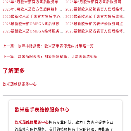
山西省太原市迎泽区迎泽街道解放路15号亨得利名表维修授权店3楼欧米茄售后服务中心（需提前预约）
2026年6月欧米茄官方售后服务布局调整完整版（含搬迁与新增）
2026年6月欧米茄官方售后服务网络更新补充最终版（迁址+新店）
2026年6月欧米茄官方售后网络扩容及迁址综合通知
2026最新欧米茄腕表官方售后维修中心网点地址调研报告
天津市和平区赤峰道136号天津国际金融中心26层2603室欧米茄售后服务中心（需提前预约）
2026最新欧米茄手表官方售后中心地址调研报告
2026最新欧米茄手表官方售后维修中心地址考察报告
安徽省安庆市迎江区人民路欧米茄售后服务中心（需提前预约）
2026最新欧米茄OMEGA售后维修服务点地址实地探访报告
2026最新欧米茄名表维修服务网点地址实地探访报告
安徽省蚌埠市蚌山区淮河路欧米茄售后服务中心（需提前预约）
2026最新欧米茄OMEGA维修服务中心地址调研报告
2026最新欧米茄名表官方售后维修服务中心网点地址调研报告
安徽省亳州市谯城区魏武大道欧米茄售后服务中心（需提前预约）
安徽省池州市贵池区长江路欧米茄售后服务中心（需提前预约）
上一篇：
故障排除指南：欧米茄手表停走应对策略一览
安徽省滁州市琅琊区南谯北路欧米茄售后服务中心（需提前预约）
下一篇：
欧米茄腕表表针刮痕修复秘籍，让爱表光洁如新
安徽省阜阳市颍州区颍州北路欧米茄售后服务中心（需提前预约）
安徽省淮北市相山区淮海路欧米茄售后服务中心（需提前预约）
了解更多
安徽省淮南市田家庵区国庆中路欧米茄售后服务中心（需提前预约）
安徽省黄山市屯溪区黄山西路欧米茄售后服务中心（需提前预约）
欧米茄维修服务中心
安徽省六安市金安区解放中路欧米茄售后服务中心（需提前预约）
安徽省马鞍山市雨山区湖南西路欧米茄售后服务中心（需提前预约）
安徽省宿州市埇桥区人民中路欧米茄售后服务中心（需提前预约）
欧米茄手表维修服务中心
安徽省铜陵市铜官区石城大道欧米茄售后服务中心（需提前预约）
欧米茄维修服务中心
拥有专业团队，致力于为客户提供专业
安徽省芜湖市镜湖区中山路步行街欧米茄售后服务中心（需提前预约）
的维修和保养服务。我们的技师拥有丰富的经验，并配备了