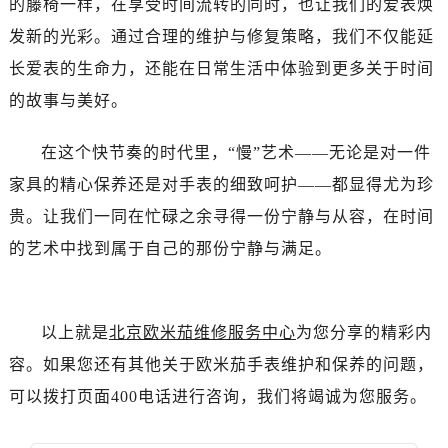
的藤椅一样，在享受时间流转的同时，也让我们的爱表焕
辽宁省葫芦岛市连山区中央路欧米茄售后服务中心（需提前预约）
发新的光彩。通过合理的维护与修复策略，我们不仅能延
辽宁省锦州市古塔区中央大街欧米茄售后服务中心（需提前预约）
辽宁省辽阳市白塔区新运大街欧米茄售后服务中心（需提前预约）
长爱表的生命力，还能在日常生活中体验到更多关于时间
辽宁省盘锦市兴隆台区石油大街欧米茄售后服务中心（需提前预约）
的故事与美好。
辽宁省铁岭市银州区南马路欧米茄售后服务中心（需提前预约）
辽宁省营口市站前区市府路与渤海大街交叉口欧米茄售后服务中心（需提前预约）
在这个快节奏的时代里，“慢”艺术——无论是对一件
辽宁省沈阳市沈河区中街路137号亨得利名表维修授权店1楼欧米茄售后服务中心（需提前预约）
家具的精心保养还是对手表的细致呵护——都显得尤为珍
辽宁省沈阳市沈河区中街路83号亨得利名表维修授权店1楼欧米茄售后服务中心（需提前预约）
贵。让我们一同在忙碌之余寻得一份宁静与从容，在时间
北京市朝阳区建国门外大街甲6号华熙国际中心D座11层1102室欧米茄售后服务中心（需提前预约）
的艺术中找到属于自己的那份宁静与满足。
北京市东城区东长安街1号王府井东方广场W3座6层602室欧米茄售后服务中心（需提前预约）
河北省保定市竞秀区朝阳北大街北国先天下欧米茄售后服务中心（需提前预约）
内蒙古自治区阿拉善盟市左旗土尔扈特大街欧米茄售后服务中心（需提前预约）
以上就是
北京欧米茄维修服务中心
为您分享的精彩内
内蒙古自治区巴彦淖尔市临河区新华街欧米茄售后服务中心（需提前预约）
容。如果您还有其他关于欧米茄手表维护和保养的问题，
内蒙古自治区包头市青山区幸福路甲3号王府井百货名表维修欧米茄售后服务中心（需提前预约）
可以拨打页面400电话进行咨询，我们将竭诚为您服务。
内蒙古自治区赤峰市红山区哈达街欧米茄售后服务中心（需提前预约）
内蒙古自治区鄂尔多斯市东胜区伊金霍洛街欧米茄售后服务中心（需提前预约）