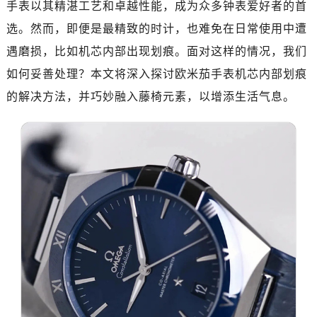
手表以其精湛工艺和卓越性能，成为众多钟表爱好者的首
绍兴市越城区胜利东路379号世茂天际中心写字楼8层805室（需提前预约）
嘉兴市南湖区广益路705号嘉兴世界贸易中心写字楼A座13层1304室（需提前预约）
选。然而，即便是最精致的时计，也难免在日常使用中遭
南昌市红谷滩新区红谷中大道998号绿地双子塔（中央广场）A1座办公楼14层07室（需提前预约）
遇磨损，比如机芯内部出现划痕。面对这样的情况，我们
济南市历下区经十路11111号华润中心写字楼（万象城）15层1508室（需提前预约）
如何妥善处理？本文将深入探讨欧米茄手表机芯内部划痕
广州市天河区天河路230号万菱汇国际中心写字楼A塔7层704室（需提前预约）
的解决方法，并巧妙融入藤椅元素，以增添生活气息。
广州市越秀区环市东路371-375号世界贸易中心大厦南塔写字楼15层07室（需提前预约）
深圳市罗湖区深南东路5001号华润大厦写字楼17层1701室（需提前预约）
惠州市惠城区江北文昌一路7号华贸大厦写字楼1座30层05室（需提前预约）
厦门市思明区湖滨东路95号华润大厦写字楼B座11层1104室（需提前预约）
成都市锦江区人民东路6号SAC东原中心写字楼24层2406B室（需提前预约）
重庆市江北区观音桥步行街2号融恒时代广场写字楼9层902室（需提前预约）
长沙市芙蓉区定王台街道建湘路393号世茂环球金融中心写字楼（芙蓉广场）10层13室（需提前预约）
郑州市二七区铭功路10号华润大厦写字楼29层2905室（需提前预约）
太原市迎泽区解放路15号亨得利名表服务中心（品牌授权店）3层整层（需提前预约）
沈阳市沈河区中街路137号亨得利名表服务中心（品牌授权店）1层整层（需提前预约）
沈阳市沈河区中街路83号亨得利名表服务中心（品牌授权店）1层整层（需提前预约）