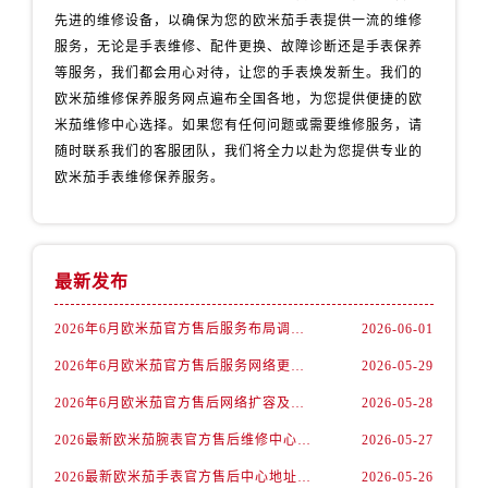
安徽省宣城市宣州区叠嶂西路欧米茄售后服务中心（需提前预约）
先进的维修设备，以确保为您的欧米茄手表提供一流的维修
福建省龙岩市新罗区九一南路欧米茄售后服务中心（需提前预约）
服务，无论是手表维修、配件更换、故障诊断还是手表保养
福建省南平市建阳区人民西路欧米茄售后服务中心（需提前预约）
等服务，我们都会用心对待，让您的手表焕发新生。我们的
福建省宁德市蕉城区天湖东路欧米茄售后服务中心（需提前预约）
欧米茄维修保养服务网点遍布全国各地，为您提供便捷的欧
米茄维修中心选择。如果您有任何问题或需要维修服务，请
福建省莆田市城厢区霞林街道荔华东大道欧米茄售后服务中心（需提前预约）
随时联系我们的客服团队，我们将全力以赴为您提供专业的
福建省三明市三元区东乾二路欧米茄售后服务中心（需提前预约）
欧米茄手表维修保养服务。
福建省漳州市龙文区步港路欧米茄售后服务中心（需提前预约）
江苏省常州市新北区龙锦路1590号现代传媒中心5号楼10层1008室欧米茄售后服务中心（需提前预约）
江苏省淮安市清江浦区淮海北路欧米茄售后服务中心（需提前预约）
最新发布
江苏省连云港市海州区通灌北路欧米茄售后服务中心（需提前预约）
江苏省南京市秦淮区中山南路1号南京中心22层22-C1-C3室欧米茄售后服务中心（需提前预约）
2026年6月欧米茄官方售后服务布局调整完整版（含搬迁与新增）
2026-06-01
江苏省宿迁市宿城区西湖路欧米茄售后服务中心（需提前预约）
2026年6月欧米茄官方售后服务网络更新补充最终版（迁址+新店）
2026-05-29
江苏省泰州市海陵区永定东路399号置地商务中心东塔（华润万象城）17层1706室欧米茄售后服务中心（需提前预约）
2026年6月欧米茄官方售后网络扩容及迁址综合通知
2026-05-28
江苏省徐州市鼓楼区淮海东路29号苏宁广场IFC国际金融中心35层3508室欧米茄售后服务中心（需提前预约）
江苏省盐城市盐都区世纪大道5号盐城金融城写字楼1号楼16层1604室欧米茄售后服务中心（需提前预约）
2026最新欧米茄腕表官方售后维修中心网点地址调研报告
2026-05-27
江苏省扬州市邗江区国展路29号星耀天地写字楼1号楼18层1803室欧米茄售后服务中心（需提前预约）
2026最新欧米茄手表官方售后中心地址调研报告
2026-05-26