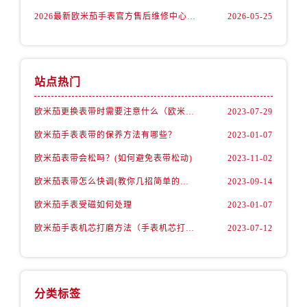
江苏省镇江市京口区中山东路欧米茄售后服务中心（需提前预约）
2026最新欧米茄手表官方售后维修中心地址考察报告
2026-05-25
江西省抚州市临川区赣东大道欧米茄售后服务中心（需提前预约）
江西省赣州市章贡区文清路欧米茄售后服务中心（需提前预约）
江西省吉安市吉州区井冈山大道欧米茄售后服务中心（需提前预约）
站点热门
江西省景德镇市珠山区珠山中路欧米茄售后服务中心（需提前预约）
江西省九江市浔阳区浔阳路欧米茄售后服务中心（需提前预约）
欧米茄更换表带时需要注意什么（欧米茄手表如何更换表带）
2023-07-29
江西省南昌市红谷滩新区红谷中大道998号绿地双子塔（中央广场）A1座办公楼14层1407室欧米茄售后服务中心（需提前预约）
欧米茄手表表带的保养方法有哪些？
2023-01-07
江西省萍乡市安源区萍安北大道与康庄路交叉口欧米茄售后服务中心（需提前预约）
江西省上饶市信州区滨江西路欧米茄售后服务中心（需提前预约）
欧米茄表带会松吗？(如何避免表带松动)
2023-11-02
江西省新余市渝水区北湖西路欧米茄售后服务中心（需提前预约）
欧米茄表带怎么快调(教你几招简单的方法)
2023-09-14
江西省宜春市袁州区中山中路欧米茄售后服务中心（需提前预约）
欧米茄手表受磁如何处理
2023-01-07
江西省鹰潭市月湖区胜利东路欧米茄售后服务中心（需提前预约）
欧米茄手表机芯打磨方法（手表机芯打磨知识）
2023-07-12
山东省德州市德城区东风中路欧米茄售后服务中心（需提前预约）
山东省东营市东营区济南路欧米茄售后服务中心（需提前预约）
山东省济南市历下区经十路11111号华润中心写字楼（万象城）15层1508室欧米茄售后服务中心（需提前预约）
山东省济宁市任城区太白楼路欧米茄售后服务中心（需提前预约）
分类标签