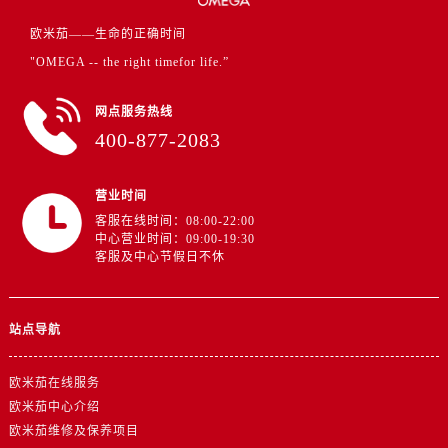
广东省惠州市惠城区江北文昌一路7号华贸大厦1座30层3005室欧米茄售后服务中心（需提前预约）
欧米茄——生命的正确时间
广东省江门市蓬江区广场西路欧米茄售后服务中心（需提前预约）
"OMEGA -- the right timefor life.”
广东省揭阳市榕城进贤门步行街欧米茄售后服务中心（需提前预约）
广东省茂名市电白区水东街道迎宾大道欧米茄售后服务中心（需提前预约）
网点服务热线
广东省梅州市梅江区金燕大道欧米茄售后服务中心（需提前预约）
400-877-2083
广东省清远市清城区湖西路欧米茄售后服务中心（需提前预约）
广东省汕头市龙湖区长平路欧米茄售后服务中心（需提前预约）
营业时间
广东省汕尾市城区香洲街道园林社区翠园街欧米茄售后服务中心（需提前预约）
客服在线时间：08:00-22:00
广东省韶关市武江区芙蓉新区与老城中心交汇处欧米茄售后服务中心（需提前预约）
中心营业时间：09:00-19:30
客服及中心节假日不休
广东省深圳市罗湖区深南东路5001号华润大厦17层1701室欧米茄售后服务中心（需提前预约）
广东省阳江市江城区东风一路欧米茄售后服务中心（需提前预约）
广东省云浮市云城区金山路欧米茄售后服务中心（需提前预约）
站点导航
广东省湛江市赤坎区观海北路欧米茄售后服务中心（需提前预约）
广东省肇庆市端州区信安大道与砚都大道交汇处欧米茄售后服务中心（需提前预约）
欧米茄在线服务
广西壮族自治区百色市右江区中山二路欧米茄售后服务中心（需提前预约）
欧米茄中心介绍
广西壮族自治区北海市海城区北京路欧米茄售后服务中心（需提前预约）
欧米茄维修及保养项目