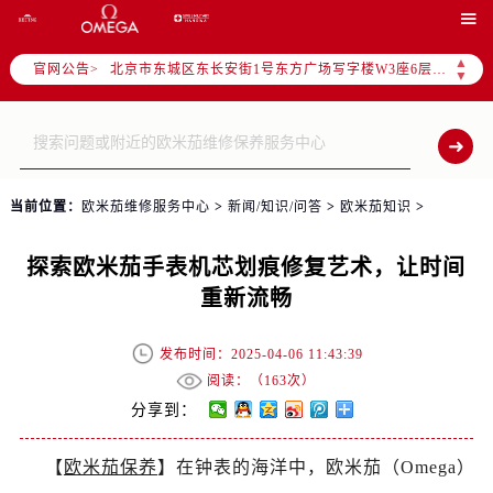
2026年6月欧米茄全国官方售后客户服务热线：400-877-2083

2026年6月欧米茄售后服务中心最新网点地址：
▲
官网公告>
北京市东城区东长安街1号东方广场写字楼W3座6层602室（需提前预约）
▼
北京市朝阳区建国门外大街甲6号华熙国际中心写字楼D座11层1102室（需提前预约）
天津市和平区赤峰道136号天津国际金融中心写字楼26层2603室（需提前预约）
上海市徐汇区虹桥路3号港汇中心写字楼2座37层3705室（需提前预约）
上海市黄浦区南京东路299号宏伊国际广场写字楼8层806室（需提前预约）
当前位置：
欧米茄维修服务中心
>
新闻/知识/问答
>
欧米茄知识
>
南京市秦淮区中山南路1号（新街口）南京中心写字楼22层C1-1室（需提前预约）
常州市新北区龙锦路1590号现代传媒中心写字楼5号楼10层1008室（需提前预约）
探索欧米茄手表机芯划痕修复艺术，让时间
徐州市鼓楼区淮海东路29号苏宁广场IFC国际金融中心写字楼35层3508室（需提前预约）
重新流畅
扬州市邗江区国展路29号星耀天地写字楼1号楼18层1803室（需提前预约）
盐城市盐都区世纪大道5号盐城金融城写字楼1号楼16层1604室（需提前预约）
发布时间：2025-04-06 11:43:39
泰州市海陵区永定东路399号置地商务中心东塔写字楼（华润万象城）17层1706室（需提前预约）
阅读：（
163次）
宁波市江北区大闸南路500号来福士广场办公楼20层2009室（需提前预约）
分享到：
杭州市上城区钱江路1366号华润大厦写字楼A座5层503-5室（需提前预约）
【
欧米茄保养
】在钟表的海洋中，欧米茄（Omega）
金华市金东区东市南街777号金华万达广场写字楼4号楼22层2209室（需提前预约）