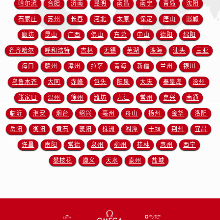
浙江省衢州市柯城区上街欧米茄售后服务中心（需提前预约）
哈尔滨
合肥
济南
昆明
南昌
南宁
青岛
沈阳
浙江省绍兴市越城区胜利东路379号世茂天际中心写字楼8层805室欧米茄售后服务中心（需提前预约）
石家庄
苏州
长春
河北
太原
保定
唐山
邯郸
浙江省舟山市定海区解放东路欧米茄售后服务中心（需提前预约）
廊坊
昆山
广西
佛山
东莞
中山
德阳
绵阳
澳门特别行政区大堂区议事亭前地（新马路）欧米茄售后服务中心（需提前预约）
齐齐哈尔
呼和浩特
吉林
无锡
芜湖
珠海
汕头
三亚
澳门特别行政区风顺堂区南湾大马路欧米茄售后服务中心（需提前预约）
海口
赣州
漳州
拉萨
青海
新疆
兰州
银川
澳门特别行政区花地玛堂区关闸广场欧米茄售后服务中心（需提前预约）
乌鲁木齐
大同
赤峰
包头
阳泉
大庆
秦皇岛
沧州
澳门特别行政区花王堂区大三巴商圈欧米茄售后服务中心（需提前预约）
张家口
温州
徐州
潍坊
九江
常州
嘉兴
南通
澳门特别行政区嘉模堂区官也街欧米茄售后服务中心（需提前预约）
澳门省路氹城市金光大道欧米茄售后服务中心（需提前预约）
临沂
淮安
烟台
绍兴
亳州
舟山
扬州
金华
洛阳
澳门特别行政区望德堂区塔石广场欧米茄售后服务中心（需提前预约）
岳阳
衡阳
黄石
襄阳
株洲
湘潭
十堰
荆州
宜昌
福建省福州市晋安区竹屿路6号东二环泰禾广场2号楼5层509室欧米茄售后服务中心（需提前预约）
许昌
南阳
常德
泉州
柳州
桂林
惠州
西宁
福建省厦门市思明区湖滨东路95号万象城华润大厦B座11层1104室欧米茄售后服务中心（需提前预约）
攀枝花
遵义
天水
泰州
盐城
广东省潮州市潮安区新风路与潮汕路交汇处欧米茄售后服务中心（需提前预约）
广东省广州市天河区天河路230号万菱汇国际中心A塔7层704室欧米茄售后服务中心（需提前预约）
广东省广州市越秀区环市东路371-375号世界贸易中心大厦南塔15层1507室欧米茄售后服务中心（需提前预约）
广东省河源市源城区越王大道欧米茄售后服务中心（需提前预约）