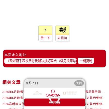
山西省运城市盐湖区河东街欧米茄售后服务中心（需提前预约）
山西省长治市潞州区英雄中路欧米茄售后服务中心（需提前预约）
山西省太原市迎泽区迎泽街道解放路15号亨得利名表维修授权店3楼欧米茄售后服务中心（需提前预约）
天津市和平区赤峰道136号天津国际金融中心26层2603室欧米茄售后服务中心（需提前预约）
安徽省安庆市迎江区人民路欧米茄售后服务中心（需提前预约）
2
安徽省蚌埠市蚌山区淮河路欧米茄售后服务中心（需提前预约）
赞一下
去提问
安徽省亳州市谯城区魏武大道欧米茄售后服务中心（需提前预约）
安徽省池州市贵池区长江路欧米茄售后服务中心（需提前预约）
本页永久地址：
安徽省滁州市琅琊区南谯北路欧米茄售后服务中心（需提前预约）
一键复制
安徽省阜阳市颍州区颍州北路欧米茄售后服务中心（需提前预约）
安徽省淮北市相山区淮海路欧米茄售后服务中心（需提前预约）
安徽省淮南市田家庵区国庆中路欧米茄售后服务中心（需提前预约）
相关文章
预约入口
关闭
安徽省黄山市屯溪区黄山西路欧米茄售后服务中心（需提前预约）
安徽省六安市金安区解放中路欧米茄售后服务中心（需提前预约）
2026年6月欧米茄官方售后服务布局调整完整版（含搬迁与新增）
2026年6月欧米茄官方售后服务网络更新补充最终版（迁址+新店）
安徽省马鞍山市雨山区湖南西路欧米茄售后服务中心（需提前预约）
2026年6月欧米茄官方售后网络扩容及迁址综合通知
2026最新欧米茄腕表官方售后维修中心网点地址调研报告
立即预约
安徽省宿州市埇桥区人民中路欧米茄售后服务中心（需提前预约）
2026最新欧米茄手表官方售后中心地址调研报告
2026最新欧米茄手表官方售后维修中心地址考察报告