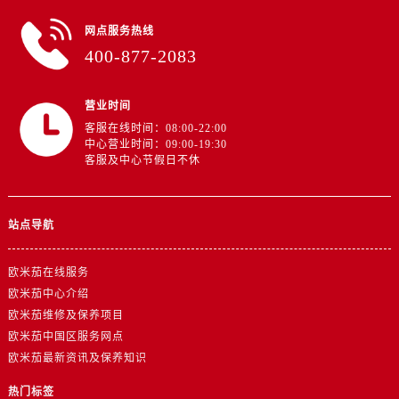
广西壮族自治区百色市右江区中山二路欧米茄售后服务中心（需提前预约）
网点服务热线
广西壮族自治区北海市海城区北京路欧米茄售后服务中心（需提前预约）
400-877-2083
广西壮族自治区崇左市江州区石景林街道友谊大道与丽川路交汇处欧米茄售后服务中心（需提前预约）
广西壮族自治区防城港市港口区金花茶大道欧米茄售后服务中心（需提前预约）
营业时间
广西壮族自治区贵港市港北区港城街道布山大道与仙衣路交叉口欧米茄售后服务中心（需提前预约）
客服在线时间：08:00-22:00
广西壮族自治区桂林市秀峰区红岭路欧米茄售后服务中心（需提前预约）
中心营业时间：09:00-19:30
广西壮族自治区河池市金城江区金城江街道朝阳路欧米茄售后服务中心（需提前预约）
客服及中心节假日不休
广西壮族自治区贺州市八步区城东街道灵峰南路欧米茄售后服务中心（需提前预约）
广西壮族自治区来宾市兴宾区桂中大道欧米茄售后服务中心（需提前预约）
站点导航
广西壮族自治区柳州市城中区中山中路欧米茄售后服务中心（需提前预约）
广西壮族自治区钦州市钦南区金海湾东大街欧米茄售后服务中心（需提前预约）
欧米茄在线服务
广西壮族自治区梧州市万秀区龙湖镇高旺路欧米茄售后服务中心（需提前预约）
欧米茄中心介绍
广西壮族自治区玉林市玉州区金玉路欧米茄售后服务中心（需提前预约）
欧米茄维修及保养项目
海南省儋州市儋州市那大镇兰洋北路欧米茄售后服务中心（需提前预约）
欧米茄中国区服务网点
海南省东方市八所镇解放西路欧米茄售后服务中心（需提前预约）
欧米茄最新资讯及保养知识
海南省琼海市嘉积镇东风路欧米茄售后服务中心（需提前预约）
热门标签