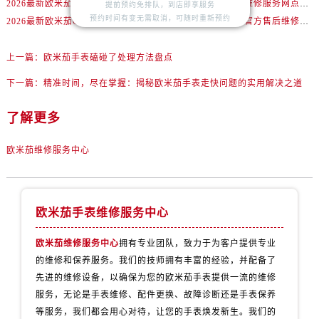
2026最新欧米茄OMEGA售后维修服务点地址实地探访报告
2026最新欧米茄名表维修服务网点地址实地探访报告
安徽省铜陵市铜官区石城大道欧米茄售后服务中心（需提前预约）
提前预约免排队，到店即享服务
预约时间有变无需取消，可随时重新预约
2026最新欧米茄OMEGA维修服务中心地址调研报告
2026最新欧米茄名表官方售后维修服务中心网点地址调研报告
安徽省芜湖市镜湖区中山路步行街欧米茄售后服务中心（需提前预约）
安徽省宣城市宣州区叠嶂西路欧米茄售后服务中心（需提前预约）
上一篇：
欧米茄手表磕碰了处理方法盘点
福建省龙岩市新罗区九一南路欧米茄售后服务中心（需提前预约）
下一篇：
精准时间，尽在掌握：揭秘欧米茄手表走快问题的实用解决之道
福建省南平市建阳区人民西路欧米茄售后服务中心（需提前预约）
福建省宁德市蕉城区天湖东路欧米茄售后服务中心（需提前预约）
了解更多
福建省莆田市城厢区霞林街道荔华东大道欧米茄售后服务中心（需提前预约）
福建省三明市三元区东乾二路欧米茄售后服务中心（需提前预约）
欧米茄维修服务中心
福建省漳州市龙文区步港路欧米茄售后服务中心（需提前预约）
江苏省常州市新北区龙锦路1590号现代传媒中心5号楼10层1008室欧米茄售后服务中心（需提前预约）
江苏省淮安市清江浦区淮海北路欧米茄售后服务中心（需提前预约）
欧米茄手表维修服务中心
江苏省连云港市海州区通灌北路欧米茄售后服务中心（需提前预约）
欧米茄维修服务中心
拥有专业团队，致力于为客户提供专业
江苏省南京市秦淮区中山南路1号南京中心22层22-C1-C3室欧米茄售后服务中心（需提前预约）
的维修和保养服务。我们的技师拥有丰富的经验，并配备了
江苏省宿迁市宿城区西湖路欧米茄售后服务中心（需提前预约）
先进的维修设备，以确保为您的欧米茄手表提供一流的维修
江苏省泰州市海陵区永定东路399号置地商务中心东塔（华润万象城）17层1706室欧米茄售后服务中心（需提前预约）
服务，无论是手表维修、配件更换、故障诊断还是手表保养
江苏省徐州市鼓楼区淮海东路29号苏宁广场IFC国际金融中心35层3508室欧米茄售后服务中心（需提前预约）
等服务，我们都会用心对待，让您的手表焕发新生。我们的