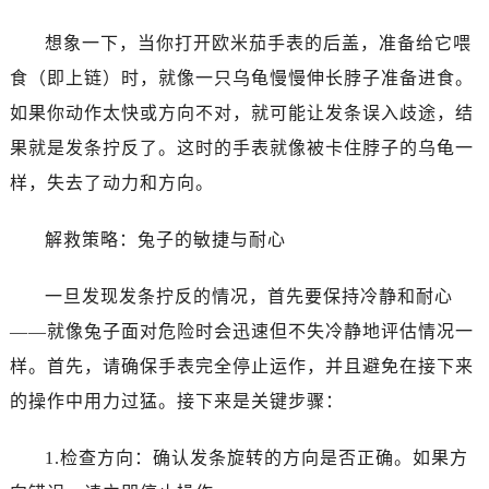
长春市朝阳区西安大路727号中银大厦A座(旺进大厦)18层09室（需提前预约）
贵阳市南明区都司高架桥路33号亨特国际金融中心14楼14D（需提前预约）
想象一下，当你打开欧米茄手表的后盖，准备给它喂
昆明市盘龙区北京路928号同德昆明广场写字楼10层06室（需提前预约）
食（即上链）时，就像一只乌龟慢慢伸长脖子准备进食。
石家庄市长安区中山东路39号勒泰中心写字楼B座13层07室（需提前预约）
如果你动作太快或方向不对，就可能让发条误入歧途，结
西安市碑林区南关正街88号华侨城长安国际中心E座6楼10室（需提前预约）
果就是发条拧反了。这时的手表就像被卡住脖子的乌龟一
海口市龙华区金贸东路5号海口华润大厦B座17层1707室（需提前预约）
样，失去了动力和方向。
唐山市路南区新华东道100号万达广场写字楼A座10层1002室（需提前预约）
台州市椒江区东海大道1800号腾达中心东1幢20楼2002室（需提前预约）
解救策略：兔子的敏捷与耐心
黑龙江省大庆市萨尔图区会战大街欧米茄售后服务中心（需提前预约）
黑龙江省鹤岗市向阳区红军路欧米茄售后服务中心（需提前预约）
一旦发现发条拧反的情况，首先要保持冷静和耐心
黑龙江省黑河市爱辉区中央街欧米茄售后服务中心（需提前预约）
——就像兔子面对危险时会迅速但不失冷静地评估情况一
黑龙江省鸡西市鸡冠区红军路欧米茄售后服务中心（需提前预约）
样。首先，请确保手表完全停止运作，并且避免在接下来
黑龙江省佳木斯市向阳区长安路欧米茄售后服务中心（需提前预约）
的操作中用力过猛。接下来是关键步骤：
黑龙江省牡丹江市东安区太平路欧米茄售后服务中心（需提前预约）
黑龙江省七台河市桃山区大同街欧米茄售后服务中心（需提前预约）
1.检查方向：确认发条旋转的方向是否正确。如果方
黑龙江省齐齐哈尔市龙沙区龙华路欧米茄售后服务中心（需提前预约）