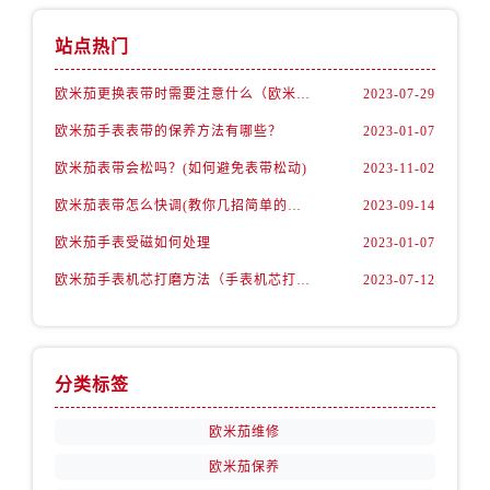
山东省济南市历下区经十路11111号华润中心写字楼（万象城）15层1508室欧米茄售后服务中心（需提前预约）
山东省济宁市任城区太白楼路欧米茄售后服务中心（需提前预约）
站点热门
山东省莱芜市文化南路8号银座商城名表维修一楼名表维修欧米茄售后服务中心（需提前预约）
欧米茄更换表带时需要注意什么（欧米茄手表如何更换表带）
2023-07-29
山东省临沂市兰山区解放路欧米茄售后服务中心（需提前预约）
山东省日照市东港区烟台路欧米茄售后服务中心（需提前预约）
欧米茄手表表带的保养方法有哪些？
2023-01-07
山东省泰安市泰山区财源街道泰山大街欧米茄售后服务中心（需提前预约）
欧米茄表带会松吗？(如何避免表带松动)
2023-11-02
山东省威海市环翠区新威海路89号振华商厦一楼名表维修欧米茄售后服务中心（需提前预约）
欧米茄表带怎么快调(教你几招简单的方法)
2023-09-14
山东省潍坊市奎文区东风东街欧米茄售后服务中心（需提前预约）
欧米茄手表受磁如何处理
2023-01-07
山东省枣庄市滕州市北辛路与善国路交叉口欧米茄售后服务中心（需提前预约）
欧米茄手表机芯打磨方法（手表机芯打磨知识）
2023-07-12
山东省淄博市张店区金晶大道欧米茄售后服务中心（需提前预约）
上海市黄浦区南京东路299号宏伊国际广场写字楼8层806室欧米茄售后服务中心（需提前预约）
上海市徐汇区虹桥路3号港汇中心2座37层3705室欧米茄售后服务中心（需提前预约）
浙江省杭州市上城区钱江路1366号华润大厦A座5层503-5室欧米茄售后服务中心（需提前预约）
分类标签
浙江省湖州市吴兴区劳动路欧米茄售后服务中心（需提前预约）
欧米茄维修
浙江省嘉兴市南湖区广益路705号嘉兴世界贸易中心A座13层1304室欧米茄售后服务中心（需提前预约）
浙江省金华市金东区东市南街777号金华万达广场4号楼22楼2209室欧米茄售后服务中心（需提前预约）
欧米茄保养