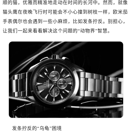
顺的猫，优雅而精准地走动在时间的长河中。然而，就像
沈阳市沈河区中街路137号亨得利名表服务中心（品牌授权店）1层整层（需提前预约）
沈阳市沈河区中街路83号亨得利名表服务中心（品牌授权店）1层整层（需提前预约）
猫头鹰在夜晚飞行时可能会不小心撞到树枝一样，欧米茄
乌鲁木齐市天山区红山路26号时代广场（CCMALL）C座17层17-B（需提前预约）
手表偶尔也会遇到一些小麻烦，比如发条拧反。别担心，
温州市鹿城区锦绣路1067号置信广场10层1015室（需提前预约）
让我们一起来看看解决这个问题的“动物界”智慧。
大连市中山区人民路15号国际金融大厦7层G室（需提前预约）
佛山市禅城区季华五路57号万科金融中心C座12层1205室（需提前预约）
东莞市东城街道鸿福东路1号民盈国贸中心T1写字楼9层907室（需提前预约）
无锡市梁溪区人民中路139号恒隆广场写字楼1座11层1104室（需提前预约）
南通市崇川区工农路57号圆融广场写字楼16层1603室（需提前预约）
苏州市苏州工业园区星港街199号苏州中心办公楼C座22层08室（需提前预约）
武汉市江汉区解放大道686号世界贸易大厦38层09室（需提前预约）
南宁市青秀区金湖路59号地王大厦12楼1224室（需提前预约）
合肥市蜀山区潜山路111号万象城华润大厦B座12楼03室（需提前预约）
泉州市丰泽区宝洲路729号浦西万达中心写字楼A座7楼709室（需提前预约）
青岛市南区山东路6号华润大厦B座22层04室（需提前预约）
烟台市芝罘区胜利路139号万达金融中心A座907室（需提前预约）
发条拧反的“乌龟”困境