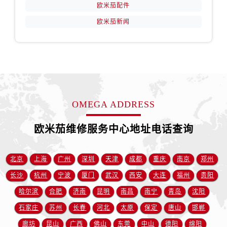
浙江省丽水市莲都区解放街欧米茄售后服务中心（需提前预约）
欧米茄配件
浙江省宁波市江北区大闸南路500号来福士广场办公楼20层2009室欧米茄售后服务中心（需提前预约）
欧米茄新闻
浙江省衢州市柯城区上街欧米茄售后服务中心（需提前预约）
浙江省绍兴市越城区胜利东路379号世茂天际中心写字楼8层805室欧米茄售后服务中心（需提前预约）
浙江省舟山市定海区解放东路欧米茄售后服务中心（需提前预约）
澳门特别行政区大堂区议事亭前地（新马路）欧米茄售后服务中心（需提前预约）
澳门特别行政区风顺堂区南湾大马路欧米茄售后服务中心（需提前预约）
澳门特别行政区花地玛堂区关闸广场欧米茄售后服务中心（需提前预约）
OMEGA ADDRESS
澳门特别行政区花王堂区大三巴商圈欧米茄售后服务中心（需提前预约）
欧米茄维修服务中心地址电话查询
澳门特别行政区嘉模堂区官也街欧米茄售后服务中心（需提前预约）
澳门省路氹城市金光大道欧米茄售后服务中心（需提前预约）
北京
上海
广州
深圳
天津
成都
重庆
南京
郑州
澳门特别行政区望德堂区塔石广场欧米茄售后服务中心（需提前预约）
福建省福州市晋安区竹屿路6号东二环泰禾广场2号楼5层509室欧米茄售后服务中心（需提前预约）
长沙
杭州
宁波
厦门
武汉
西安
大连
福州
贵阳
福建省厦门市思明区湖滨东路95号万象城华润大厦B座11层1104室欧米茄售后服务中心（需提前预约）
哈尔滨
合肥
济南
昆明
南昌
南宁
青岛
沈阳
广东省潮州市潮安区新风路与潮汕路交汇处欧米茄售后服务中心（需提前预约）
石家庄
苏州
长春
河北
太原
保定
唐山
邯郸
广东省广州市天河区天河路230号万菱汇国际中心A塔7层704室欧米茄售后服务中心（需提前预约）
廊坊
昆山
广西
佛山
东莞
中山
德阳
绵阳