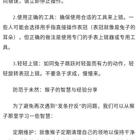
向错误，请立即停止操作。
黑龙江省双鸭山市尖山区新兴大街欧米茄售后服务中心（需提前预约）
黑龙江省绥化市北林区新华街与康庄路交叉口欧米茄售后服务中心（需提前预约）
2.使用正确的工具：确保使用合适的工具来上链。一
黑龙江省伊春市伊美区通河路欧米茄售后服务中心（需提前预约）
些人可能会选择用手指直接操作表冠（表冠就像是兔子的
吉林省白城市洮北区明仁南街欧米茄售后服务中心（需提前预约）
耳朵），但正确的做法是使用专门的手表上链器或专用工
吉林省白山市浑江区浑江大街欧米茄售后服务中心（需提前预约）
吉林省吉林市船营区河南街欧米茄售后服务中心（需提前预约）
具。
吉林省辽源市龙山区人民大街欧米茄售后服务中心（需提前预约）
3.轻轻上链：如同兔子跳跃时轻盈而有力的动作，轻
吉林省梅河口市新华街道梅河大街欧米茄售后服务中心（需提前预约）
吉林省四平市铁东区紫气大路与南九经街交汇处欧米茄售后服务中心（需提前预约）
轻旋转表冠上链。不要急于求成，慢慢来。
吉林省松原市宁江区五环大街欧米茄售后服务中心（需提前预约）
防范于未然：猴子的智慧与经验分享
吉林省通化市东昌区环通乡江南大街欧米茄售后服务中心（需提前预约）
吉林省延边市延吉市解放路欧米茄售后服务中心（需提前预约）
为了避免再次遇到“发条拧反”的问题，我们可以从猴
辽宁省鞍山市铁东区站前街欧米茄售后服务中心（需提前预约）
子那里学习一些智慧：
辽宁省本溪市平山区胜利路欧米茄售后服务中心（需提前预约）
辽宁省朝阳市双塔区新华路欧米茄售后服务中心（需提前预约）
定期维护：就像猴子定期清理自己的领地以保持干净
辽宁省丹东市振兴区七经街欧米茄售后服务中心（需提前预约）