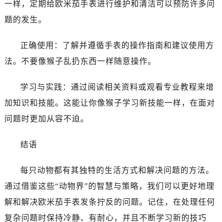
一样，定期给欧米茄手表进行维护和清洁可以预防许多问
辽宁省抚顺市新抚区东一路欧米茄售后服务中心（需提前预约）
辽宁省阜新市海州区解放大街欧米茄售后服务中心（需提前预约）
题的发生。
辽宁省葫芦岛市连山区中央路欧米茄售后服务中心（需提前预约）
正确使用：了解并遵循手表的操作指南和建议使用方
辽宁省锦州市古塔区中央大街欧米茄售后服务中心（需提前预约）
辽宁省辽阳市白塔区新运大街欧米茄售后服务中心（需提前预约）
法。不要像猴子乱扔东西一样随意操作。
辽宁省盘锦市兴隆台区石油大街欧米茄售后服务中心（需提前预约）
学习与实践：通过阅读相关资料或观看专业教程来增
辽宁省铁岭市银州区南马路欧米茄售后服务中心（需提前预约）
辽宁省营口市站前区市府路与渤海大街交叉口欧米茄售后服务中心（需提前预约）
加知识和技能。这能让你像猴子学习新技能一样，在面对
辽宁省沈阳市沈河区中街路137号亨得利名表维修授权店1楼欧米茄售后服务中心（需提前预约）
问题时更加从容不迫。
辽宁省沈阳市沈河区中街路83号亨得利名表维修授权店1楼欧米茄售后服务中心（需提前预约）
北京市朝阳区建国门外大街甲6号华熙国际中心D座11层1102室欧米茄售后服务中心（需提前预约）
结语
北京市东城区东长安街1号王府井东方广场W3座6层602室欧米茄售后服务中心（需提前预约）
每只动物都有其独特的生活方式和解决问题的方法。
河北省保定市竞秀区朝阳北大街北国先天下欧米茄售后服务中心（需提前预约）
内蒙古自治区阿拉善盟市左旗土尔扈特大街欧米茄售后服务中心（需提前预约）
通过借鉴这些“动物界”的智慧与策略，我们可以更好地理
内蒙古自治区巴彦淖尔市临河区新华街欧米茄售后服务中心（需提前预约）
解和解决欧米茄手表发条拧反的问题。记住，在处理任何
内蒙古自治区包头市青山区幸福路甲3号王府井百货名表维修欧米茄售后服务中心（需提前预约）
复杂问题时保持冷静、有耐心，并且不断学习新的技巧