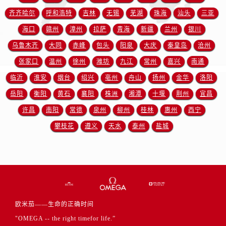
广东省广州市越秀区环市东路371-375号世界贸易中心大厦南塔15层1507室欧米茄售后服务中心（需提前预约）
齐齐哈尔
呼和浩特
吉林
无锡
芜湖
珠海
汕头
三亚
广东省河源市源城区越王大道欧米茄售后服务中心（需提前预约）
海口
赣州
漳州
拉萨
青海
新疆
兰州
银川
广东省惠州市惠城区江北文昌一路7号华贸大厦1座30层3005室欧米茄售后服务中心（需提前预约）
乌鲁木齐
大同
赤峰
包头
阳泉
大庆
秦皇岛
沧州
广东省江门市蓬江区广场西路欧米茄售后服务中心（需提前预约）
广东省揭阳市榕城进贤门步行街欧米茄售后服务中心（需提前预约）
张家口
温州
徐州
潍坊
九江
常州
嘉兴
南通
广东省茂名市电白区水东街道迎宾大道欧米茄售后服务中心（需提前预约）
临沂
淮安
烟台
绍兴
亳州
舟山
扬州
金华
洛阳
广东省梅州市梅江区金燕大道欧米茄售后服务中心（需提前预约）
岳阳
衡阳
黄石
襄阳
株洲
湘潭
十堰
荆州
宜昌
广东省清远市清城区湖西路欧米茄售后服务中心（需提前预约）
许昌
南阳
常德
泉州
柳州
桂林
惠州
西宁
广东省汕头市龙湖区长平路欧米茄售后服务中心（需提前预约）
攀枝花
遵义
天水
泰州
盐城
广东省汕尾市城区香洲街道园林社区翠园街欧米茄售后服务中心（需提前预约）
广东省韶关市武江区芙蓉新区与老城中心交汇处欧米茄售后服务中心（需提前预约）
广东省深圳市罗湖区深南东路5001号华润大厦17层1701室欧米茄售后服务中心（需提前预约）
广东省阳江市江城区东风一路欧米茄售后服务中心（需提前预约）
广东省云浮市云城区金山路欧米茄售后服务中心（需提前预约）
广东省湛江市赤坎区观海北路欧米茄售后服务中心（需提前预约）
欧米茄——生命的正确时间
广东省肇庆市端州区信安大道与砚都大道交汇处欧米茄售后服务中心（需提前预约）
"OMEGA -- the right timefor life.”