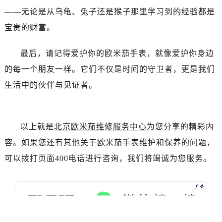
内蒙古自治区赤峰市红山区哈达街欧米茄售后服务中心（需提前预约）
——无论是从乌龟、兔子还是猴子那里学习到的经验都是
内蒙古自治区鄂尔多斯市东胜区伊金霍洛街欧米茄售后服务中心（需提前预约）
宝贵的财富。
内蒙古自治区呼伦贝尔市海拉尔区中央街欧米茄售后服务中心（需提前预约）
内蒙古自治区通辽市科尔沁区明仁大街欧米茄售后服务中心（需提前预约）
最后，请记得爱护你的欧米茄手表，就像爱护你身边
内蒙古自治区乌海市海勃湾区人民南路欧米茄售后服务中心（需提前预约）
的每一个朋友一样。它们不仅是时间的守卫者，更是我们
内蒙古自治区乌兰察布市集宁区恩和大街欧米茄售后服务中心（需提前预约）
生活中的伙伴与见证者。
内蒙古自治区锡林郭勒盟市锡林浩特市光明街与额尔敦路交叉口欧米茄售后服务中心（需提前预约）
内蒙古自治区兴安盟市乌兰浩特市兴安大街欧米茄售后服务中心（需提前预约）
山西省大同市平城区迎宾街欧米茄售后服务中心（需提前预约）
以上就是
北京欧米茄维修服务中心
为您分享的精彩内
山西省晋城市城区黄华街欧米茄售后服务中心（需提前预约）
容。如果您还有其他关于欧米茄手表维护和保养的问题，
山西省晋中市榆次区顺城街欧米茄售后服务中心（需提前预约）
山西省临汾市尧都区解放路欧米茄售后服务中心（需提前预约）
可以拨打页面400电话进行咨询，我们将竭诚为您服务。
山西省吕梁市离石区永宁中路与建设街交叉口欧米茄售后服务中心（需提前预约）
山西省朔州市朔城区怡西路与鄯阳西街交汇处欧米茄售后服务中心（需提前预约）
山西省忻州市忻府区和平东街与七一南路交叉口欧米茄售后服务中心（需提前预约）
山西省阳泉市郊区平阳东街与新城大道交叉口欧米茄售后服务中心（需提前预约）