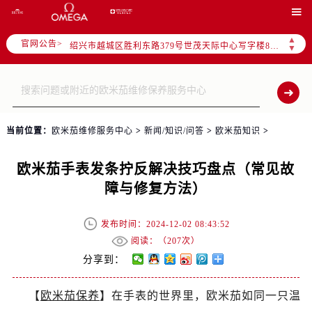
杭州市上城区钱江路1366号华润大厦写字楼A座5层503-5室（需提前预约）

金华市金东区东市南街777号金华万达广场写字楼4号楼22层2209室（需提前预约）
▲
官网公告>
绍兴市越城区胜利东路379号世茂天际中心写字楼8层805室（需提前预约）
▼
嘉兴市南湖区广益路705号嘉兴世界贸易中心写字楼A座13层1304室（需提前预约）
南昌市红谷滩新区红谷中大道998号绿地双子塔（中央广场）A1座办公楼14层07室（需提前预约）
济南市历下区经十路11111号华润中心写字楼（万象城）15层1508室（需提前预约）
广州市天河区天河路230号万菱汇国际中心写字楼A塔7层704室（需提前预约）
当前位置：
欧米茄维修服务中心
>
新闻/知识/问答
>
欧米茄知识
>
广州市越秀区环市东路371-375号世界贸易中心大厦南塔写字楼15层07室（需提前预约）
深圳市罗湖区深南东路5001号华润大厦写字楼17层1701室（需提前预约）
欧米茄手表发条拧反解决技巧盘点（常见故
惠州市惠城区江北文昌一路7号华贸大厦写字楼1座30层05室（需提前预约）
障与修复方法）
厦门市思明区湖滨东路95号华润大厦写字楼B座11层1104室（需提前预约）
成都市锦江区人民东路6号SAC东原中心写字楼24层2406B室（需提前预约）
发布时间：2024-12-02 08:43:52
重庆市江北区观音桥步行街2号融恒时代广场写字楼9层902室（需提前预约）
阅读：（
207次）
长沙市芙蓉区定王台街道建湘路393号世茂环球金融中心写字楼（芙蓉广场）10层13室（需提前预约）
分享到：
郑州市二七区铭功路10号华润大厦写字楼29层2905室（需提前预约）
【
欧米茄保养
】在手表的世界里，欧米茄如同一只温
太原市迎泽区解放路15号亨得利名表服务中心（品牌授权店）3层整层（需提前预约）