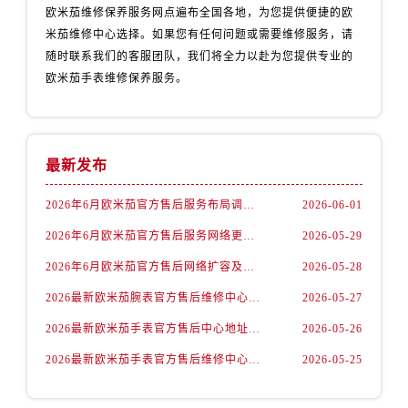
江苏省盐城市盐都区世纪大道5号盐城金融城写字楼1号楼16层1604室欧米茄售后服务中心（需提前预约）
欧米茄维修保养服务网点遍布全国各地，为您提供便捷的欧
江苏省扬州市邗江区国展路29号星耀天地写字楼1号楼18层1803室欧米茄售后服务中心（需提前预约）
米茄维修中心选择。如果您有任何问题或需要维修服务，请
随时联系我们的客服团队，我们将全力以赴为您提供专业的
江苏省镇江市京口区中山东路欧米茄售后服务中心（需提前预约）
欧米茄手表维修保养服务。
江西省抚州市临川区赣东大道欧米茄售后服务中心（需提前预约）
江西省赣州市章贡区文清路欧米茄售后服务中心（需提前预约）
江西省吉安市吉州区井冈山大道欧米茄售后服务中心（需提前预约）
江西省景德镇市珠山区珠山中路欧米茄售后服务中心（需提前预约）
最新发布
江西省九江市浔阳区浔阳路欧米茄售后服务中心（需提前预约）
2026年6月欧米茄官方售后服务布局调整完整版（含搬迁与新增）
2026-06-01
江西省南昌市红谷滩新区红谷中大道998号绿地双子塔（中央广场）A1座办公楼14层1407室欧米茄售后服务中心（需提前预约）
江西省萍乡市安源区萍安北大道与康庄路交叉口欧米茄售后服务中心（需提前预约）
2026年6月欧米茄官方售后服务网络更新补充最终版（迁址+新店）
2026-05-29
江西省上饶市信州区滨江西路欧米茄售后服务中心（需提前预约）
2026年6月欧米茄官方售后网络扩容及迁址综合通知
2026-05-28
江西省新余市渝水区北湖西路欧米茄售后服务中心（需提前预约）
2026最新欧米茄腕表官方售后维修中心网点地址调研报告
2026-05-27
江西省宜春市袁州区中山中路欧米茄售后服务中心（需提前预约）
2026最新欧米茄手表官方售后中心地址调研报告
2026-05-26
江西省鹰潭市月湖区胜利东路欧米茄售后服务中心（需提前预约）
2026最新欧米茄手表官方售后维修中心地址考察报告
2026-05-25
山东省德州市德城区东风中路欧米茄售后服务中心（需提前预约）
山东省东营市东营区济南路欧米茄售后服务中心（需提前预约）