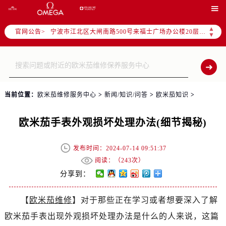

泰州市海陵区永定东路399号置地商务中心东塔写字楼（华润万象城）17层1706室（需提前预约）
宁波市江北区大闸南路500号来福士广场办公楼20层2009室（需提前预约）
▲
官网公告>
▼
杭州市上城区钱江路1366号华润大厦写字楼A座5层503-5室（需提前预约）
金华市金东区东市南街777号金华万达广场写字楼4号楼22层2209室（需提前预约）
绍兴市越城区胜利东路379号世茂天际中心写字楼8层805室（需提前预约）
嘉兴市南湖区广益路705号嘉兴世界贸易中心写字楼A座13层1304室（需提前预约）
南昌市红谷滩新区红谷中大道998号绿地双子塔（中央广场）A1座办公楼14层07室（需提前预约）
当前位置：
欧米茄维修服务中心
>
新闻/知识/问答
>
欧米茄知识
>
济南市历下区经十路11111号华润中心写字楼（万象城）15层1508室（需提前预约）
欧米茄手表外观损坏处理办法(细节揭秘)
广州市天河区天河路230号万菱汇国际中心写字楼A塔7层704室（需提前预约）
广州市越秀区环市东路371-375号世界贸易中心大厦南塔写字楼15层07室（需提前预约）
发布时间：2024-07-14 09:51:37
深圳市罗湖区深南东路5001号华润大厦写字楼17层1701室（需提前预约）
阅读：（
243次）
惠州市惠城区江北文昌一路7号华贸大厦写字楼1座30层05室（需提前预约）
分享到：
厦门市思明区湖滨东路95号华润大厦写字楼B座11层1104室（需提前预约）
福州市鼓楼区五四路128-1号恒力城写字楼15层03室（需提前预约）
【
欧米茄维修
】对于那些正在学习或者想要深入了解
成都市锦江区人民东路6号SAC东原中心写字楼24层2406B室（需提前预约）
欧米茄手表出现外观损坏处理办法是什么的人来说，这篇
重庆市江北区观音桥步行街2号融恒时代广场写字楼9层902室（需提前预约）