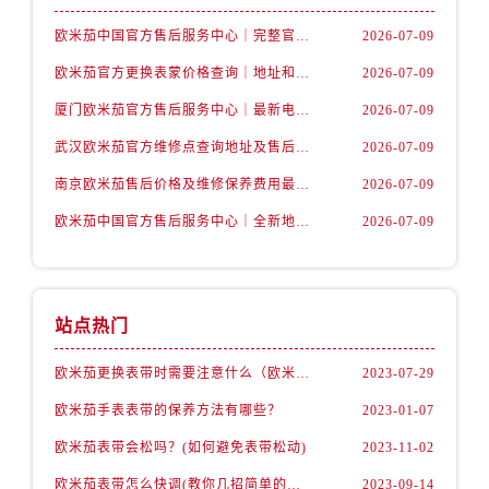
江西省萍乡市安源区萍安北大道与康庄路交叉口欧米茄售后服务中心（需提前预约）
欧米茄中国官方售后服务中心｜完整官方电话和网点地址权威信息通知（2026年7月更新）
2026-07-09
江西省上饶市信州区滨江西路欧米茄售后服务中心（需提前预约）
欧米茄官方更换表蒙价格查询｜地址和全部热线权威信息公告（2026年7月最新）
2026-07-09
江西省新余市渝水区北湖西路欧米茄售后服务中心（需提前预约）
江西省宜春市袁州区中山中路欧米茄售后服务中心（需提前预约）
厦门欧米茄官方售后服务中心｜最新电话和详细维修地址权威信息公示（2026年7月更新）
2026-07-09
江西省鹰潭市月湖区胜利东路欧米茄售后服务中心（需提前预约）
武汉欧米茄官方维修点查询地址及售后保养服务权威公示（2026年7月最新）
2026-07-09
山东省德州市德城区东风中路欧米茄售后服务中心（需提前预约）
南京欧米茄售后价格及维修保养费用最新报价单权威公示（2026年7月最新）
2026-07-09
山东省东营市东营区济南路欧米茄售后服务中心（需提前预约）
欧米茄中国官方售后服务中心｜全新地址与官方售后热线权威信息公告（2026年7月最新）
2026-07-09
山东省济南市历下区经十路11111号华润中心写字楼（万象城）15层1508室欧米茄售后服务中心（需提前预约）
山东省济宁市任城区太白楼路欧米茄售后服务中心（需提前预约）
山东省莱芜市文化南路8号银座商城名表维修一楼名表维修欧米茄售后服务中心（需提前预约）
山东省临沂市兰山区解放路欧米茄售后服务中心（需提前预约）
站点热门
山东省日照市东港区烟台路欧米茄售后服务中心（需提前预约）
欧米茄更换表带时需要注意什么（欧米茄手表如何更换表带）
2023-07-29
山东省泰安市泰山区财源街道泰山大街欧米茄售后服务中心（需提前预约）
欧米茄手表表带的保养方法有哪些？
2023-01-07
山东省威海市环翠区新威海路89号振华商厦一楼名表维修欧米茄售后服务中心（需提前预约）
山东省潍坊市奎文区东风东街欧米茄售后服务中心（需提前预约）
欧米茄表带会松吗？(如何避免表带松动)
2023-11-02
山东省枣庄市滕州市北辛路与善国路交叉口欧米茄售后服务中心（需提前预约）
欧米茄表带怎么快调(教你几招简单的方法)
2023-09-14