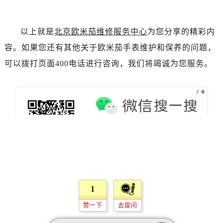
山西省晋城市城区黄华街欧米茄售后服务中心（需提前预约）
山西省晋中市榆次区顺城街欧米茄售后服务中心（需提前预约）
以上就是
北京欧米茄维修服务中心
为您分享的精彩内
山西省临汾市尧都区解放路欧米茄售后服务中心（需提前预约）
容。如果您还有其他关于欧米茄手表维护和保养的问题，
山西省吕梁市离石区永宁中路与建设街交叉口欧米茄售后服务中心（需提前预约）
可以拨打页面400电话进行咨询，我们将竭诚为您服务。
山西省朔州市朔城区怡西路与鄯阳西街交汇处欧米茄售后服务中心（需提前预约）
山西省忻州市忻府区和平东街与七一南路交叉口欧米茄售后服务中心（需提前预约）
山西省阳泉市郊区平阳东街与新城大道交叉口欧米茄售后服务中心（需提前预约）
山西省运城市盐湖区河东街欧米茄售后服务中心（需提前预约）
山西省长治市潞州区英雄中路欧米茄售后服务中心（需提前预约）
山西省太原市迎泽区迎泽街道解放路15号亨得利名表维修授权店3楼欧米茄售后服务中心（需提前预约）
天津市和平区赤峰道136号天津国际金融中心26层2603室欧米茄售后服务中心（需提前预约）
安徽省安庆市迎江区人民路欧米茄售后服务中心（需提前预约）
安徽省蚌埠市蚌山区淮河路欧米茄售后服务中心（需提前预约）
1
安徽省亳州市谯城区魏武大道欧米茄售后服务中心（需提前预约）
安徽省池州市贵池区长江路欧米茄售后服务中心（需提前预约）
赞一下
去提问
安徽省滁州市琅琊区南谯北路欧米茄售后服务中心（需提前预约）