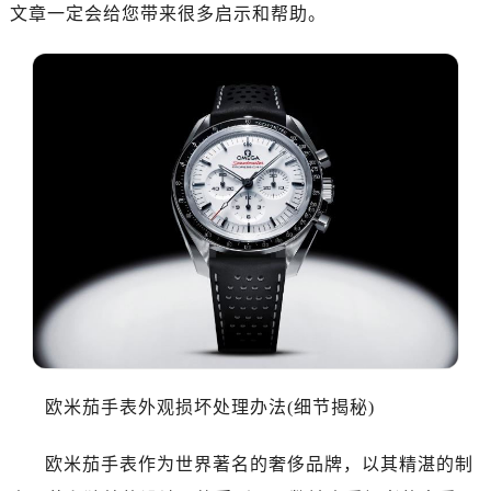
文章一定会给您带来很多启示和帮助。
长沙市芙蓉区定王台街道建湘路393号世茂环球金融中心写字楼（芙蓉广场）10层13室（需提前预约）
郑州市二七区铭功路10号华润大厦写字楼29层2905室（需提前预约）
太原市迎泽区解放路15号亨得利名表服务中心（品牌授权店）3层整层（需提前预约）
沈阳市沈河区中街路137号亨得利名表服务中心（品牌授权店）1层整层（需提前预约）
沈阳市沈河区中街路83号亨得利名表服务中心（品牌授权店）1层整层（需提前预约）
乌鲁木齐市天山区红山路26号时代广场（CCMALL）C座17层17-B（需提前预约）
温州市鹿城区锦绣路1067号置信广场10层1015室（需提前预约）
哈尔滨市道里区友谊西路600号富力中心T2座写字楼29层03室（需提前预约）
大连市中山区人民路15号国际金融大厦7层G室（需提前预约）
佛山市禅城区季华五路57号万科金融中心C座12层1205室（需提前预约）
东莞市东城街道鸿福东路1号民盈国贸中心T1写字楼9层907室（需提前预约）
无锡市梁溪区人民中路139号恒隆广场写字楼1座11层1104室（需提前预约）
南通市崇川区工农路57号圆融广场写字楼16层1603室（需提前预约）
欧米茄手表外观损坏处理办法(细节揭秘)
苏州市苏州工业园区星港街199号苏州中心办公楼C座22层08室（需提前预约）
武汉市江汉区解放大道686号世界贸易大厦38层09室（需提前预约）
欧米茄手表作为世界著名的奢侈品牌，以其精湛的制
南宁市青秀区金湖路59号地王大厦12楼1224室（需提前预约）