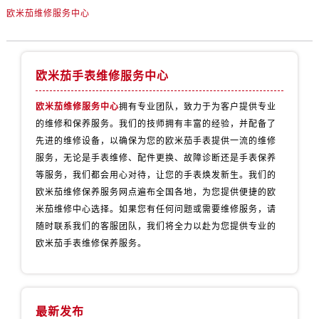
江苏省常州市新北区龙锦路1590号现代传媒中心5号楼10层1008室欧米茄售后服务中心（需提前预约）
欧米茄维修服务中心
江苏省淮安市清江浦区淮海北路欧米茄售后服务中心（需提前预约）
江苏省连云港市海州区通灌北路欧米茄售后服务中心（需提前预约）
江苏省南京市秦淮区中山南路1号南京中心22层22-C1-C3室欧米茄售后服务中心（需提前预约）
欧米茄手表维修服务中心
江苏省宿迁市宿城区西湖路欧米茄售后服务中心（需提前预约）
欧米茄维修服务中心
拥有专业团队，致力于为客户提供专业
江苏省泰州市海陵区永定东路399号置地商务中心东塔（华润万象城）17层1706室欧米茄售后服务中心（需提前预约）
的维修和保养服务。我们的技师拥有丰富的经验，并配备了
江苏省徐州市鼓楼区淮海东路29号苏宁广场IFC国际金融中心35层3508室欧米茄售后服务中心（需提前预约）
先进的维修设备，以确保为您的欧米茄手表提供一流的维修
江苏省盐城市盐都区世纪大道5号盐城金融城写字楼1号楼16层1604室欧米茄售后服务中心（需提前预约）
服务，无论是手表维修、配件更换、故障诊断还是手表保养
江苏省扬州市邗江区国展路29号星耀天地写字楼1号楼18层1803室欧米茄售后服务中心（需提前预约）
等服务，我们都会用心对待，让您的手表焕发新生。我们的
江苏省镇江市京口区中山东路欧米茄售后服务中心（需提前预约）
欧米茄维修保养服务网点遍布全国各地，为您提供便捷的欧
米茄维修中心选择。如果您有任何问题或需要维修服务，请
江西省抚州市临川区赣东大道欧米茄售后服务中心（需提前预约）
随时联系我们的客服团队，我们将全力以赴为您提供专业的
江西省赣州市章贡区文清路欧米茄售后服务中心（需提前预约）
欧米茄手表维修保养服务。
江西省吉安市吉州区井冈山大道欧米茄售后服务中心（需提前预约）
江西省景德镇市珠山区珠山中路欧米茄售后服务中心（需提前预约）
江西省九江市浔阳区浔阳路欧米茄售后服务中心（需提前预约）
最新发布
江西省南昌市红谷滩新区红谷中大道998号绿地双子塔（中央广场）A1座办公楼14层1407室欧米茄售后服务中心（需提前预约）