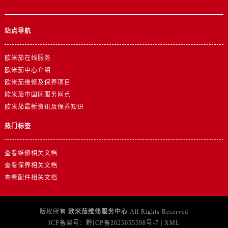
广西壮族自治区柳州市城中区中山中路欧米茄售后服务中心（需提前预约）
广西壮族自治区钦州市钦南区金海湾东大街欧米茄售后服务中心（需提前预约）
站点导航
广西壮族自治区梧州市万秀区龙湖镇高旺路欧米茄售后服务中心（需提前预约）
广西壮族自治区玉林市玉州区金玉路欧米茄售后服务中心（需提前预约）
欧米茄在线服务
海南省儋州市儋州市那大镇兰洋北路欧米茄售后服务中心（需提前预约）
欧米茄中心介绍
海南省东方市八所镇解放西路欧米茄售后服务中心（需提前预约）
欧米茄维修及保养项目
海南省琼海市嘉积镇东风路欧米茄售后服务中心（需提前预约）
欧米茄中国区服务网点
欧米茄最新资讯及保养知识
海南省三沙市西沙区西沙群岛永兴岛北京路欧米茄售后服务中心（需提前预约）
海南省三亚市吉阳区迎宾路欧米茄售后服务中心（需提前预约）
热门标签
海南省万宁市万城镇解放路欧米茄售后服务中心（需提前预约）
海南省文昌市文城镇教育东路欧米茄售后服务中心（需提前预约）
查看维修相关文档
查看保养相关文档
海南省五指山市通什镇三月三大道欧米茄售后服务中心（需提前预约）
查看配件相关文档
香港特别行政区尖沙咀区油尖旺区广东道欧米茄售后服务中心（需提前预约）
香港特别行政区金钟区中西区金钟道欧米茄售后服务中心（需提前预约）
香港特别行政区九龙区油尖旺区弥敦道欧米茄售后服务中心（需提前预约）
版权所有
欧米茄维修服务中心
All Rights Reserved
香港特别行政区铜锣湾区湾仔区轩尼诗道欧米茄售后服务中心（需提前预约）
ICP备案号：
黔ICP备2025055598号-7
|
XML