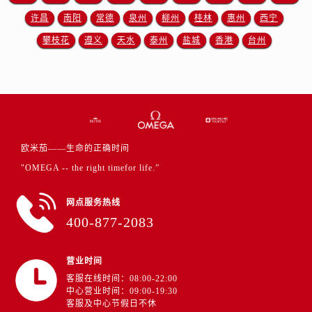
广东省汕尾市城区香洲街道园林社区翠园街欧米茄售后服务中心（需提前预约）
许昌
南阳
常德
泉州
柳州
桂林
惠州
西宁
广东省韶关市武江区芙蓉新区与老城中心交汇处欧米茄售后服务中心（需提前预约）
攀枝花
遵义
天水
泰州
盐城
香港
台州
广东省深圳市罗湖区深南东路5001号华润大厦17层1701室欧米茄售后服务中心（需提前预约）
广东省阳江市江城区东风一路欧米茄售后服务中心（需提前预约）
广东省云浮市云城区金山路欧米茄售后服务中心（需提前预约）
广东省湛江市赤坎区观海北路欧米茄售后服务中心（需提前预约）
广东省肇庆市端州区信安大道与砚都大道交汇处欧米茄售后服务中心（需提前预约）
广西壮族自治区百色市右江区中山二路欧米茄售后服务中心（需提前预约）
欧米茄——生命的正确时间
广西壮族自治区北海市海城区北京路欧米茄售后服务中心（需提前预约）
"OMEGA -- the right timefor life.”
广西壮族自治区崇左市江州区石景林街道友谊大道与丽川路交汇处欧米茄售后服务中心（需提前预约）
网点服务热线
广西壮族自治区防城港市港口区金花茶大道欧米茄售后服务中心（需提前预约）
400-877-2083
广西壮族自治区贵港市港北区港城街道布山大道与仙衣路交叉口欧米茄售后服务中心（需提前预约）
广西壮族自治区桂林市秀峰区红岭路欧米茄售后服务中心（需提前预约）
营业时间
广西壮族自治区河池市金城江区金城江街道朝阳路欧米茄售后服务中心（需提前预约）
客服在线时间：08:00-22:00
广西壮族自治区贺州市八步区城东街道灵峰南路欧米茄售后服务中心（需提前预约）
中心营业时间：09:00-19:30
客服及中心节假日不休
广西壮族自治区来宾市兴宾区桂中大道欧米茄售后服务中心（需提前预约）