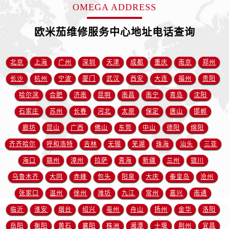
OMEGA ADDRESS
澳门特别行政区嘉模堂区官也街欧米茄售后服务中心（需提前预约）
澳门省路氹城市金光大道欧米茄售后服务中心（需提前预约）
欧米茄维修服务中心地址电话查询
澳门特别行政区望德堂区塔石广场欧米茄售后服务中心（需提前预约）
福建省福州市鼓楼区五四路128-1号恒力城写字楼15层03室欧米茄售后服务中心（需提前预约）
北京
上海
广州
深圳
天津
成都
重庆
南京
郑州
福建省厦门市思明区湖滨东路95号万象城华润大厦B座11层1104室欧米茄售后服务中心（需提前预约）
长沙
杭州
宁波
厦门
武汉
西安
大连
福州
贵阳
广东省潮州市潮安区新风路与潮汕路交汇处欧米茄售后服务中心（需提前预约）
广东省广州市天河区天河路230号万菱汇国际中心A塔7层704室欧米茄售后服务中心（需提前预约）
哈尔滨
合肥
济南
昆明
南昌
南宁
青岛
沈阳
广东省广州市越秀区环市东路371-375号世界贸易中心大厦南塔15层1507室欧米茄售后服务中心（需提前预约）
石家庄
苏州
长春
河北
太原
保定
唐山
邯郸
广东省河源市源城区越王大道欧米茄售后服务中心（需提前预约）
廊坊
昆山
广西
佛山
东莞
中山
德阳
绵阳
广东省惠州市惠城区江北文昌一路7号华贸大厦1座30层3005室欧米茄售后服务中心（需提前预约）
齐齐哈尔
呼和浩特
吉林
无锡
芜湖
珠海
汕头
三亚
广东省江门市蓬江区广场西路欧米茄售后服务中心（需提前预约）
海口
赣州
漳州
拉萨
青海
新疆
兰州
银川
广东省揭阳市榕城进贤门步行街欧米茄售后服务中心（需提前预约）
乌鲁木齐
大同
赤峰
包头
阳泉
大庆
秦皇岛
沧州
广东省茂名市电白区水东街道迎宾大道欧米茄售后服务中心（需提前预约）
张家口
温州
徐州
潍坊
九江
常州
嘉兴
南通
广东省梅州市梅江区金燕大道欧米茄售后服务中心（需提前预约）
广东省清远市清城区湖西路欧米茄售后服务中心（需提前预约）
临沂
淮安
烟台
绍兴
亳州
舟山
扬州
金华
洛阳
广东省汕头市龙湖区长平路欧米茄售后服务中心（需提前预约）
岳阳
衡阳
黄石
襄阳
株洲
湘潭
十堰
荆州
宜昌