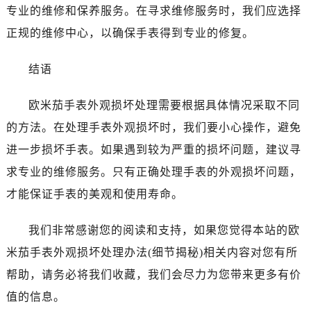
专业的维修和保养服务。在寻求维修服务时，我们应选择
辽宁省沈阳市沈河区中街路83号亨得利名表维修授权店1楼欧米茄售后服务中心（需提前预约）
北京市朝阳区建国门外大街甲6号华熙国际中心D座11层1102室欧米茄售后服务中心（需提前预约）
正规的维修中心，以确保手表得到专业的修复。
北京市东城区东长安街1号王府井东方广场W3座6层602室欧米茄售后服务中心（需提前预约）
结语
河北省保定市竞秀区朝阳北大街北国先天下欧米茄售后服务中心（需提前预约）
内蒙古自治区阿拉善盟市左旗土尔扈特大街欧米茄售后服务中心（需提前预约）
欧米茄手表外观损坏处理需要根据具体情况采取不同
内蒙古自治区巴彦淖尔市临河区新华街欧米茄售后服务中心（需提前预约）
的方法。在处理手表外观损坏时，我们要小心操作，避免
内蒙古自治区包头市青山区幸福路甲3号王府井百货名表维修欧米茄售后服务中心（需提前预约）
内蒙古自治区赤峰市红山区哈达街欧米茄售后服务中心（需提前预约）
进一步损坏手表。如果遇到较为严重的损坏问题，建议寻
内蒙古自治区鄂尔多斯市东胜区伊金霍洛街欧米茄售后服务中心（需提前预约）
求专业的维修服务。只有正确处理手表的外观损坏问题，
内蒙古自治区呼伦贝尔市海拉尔区中央街欧米茄售后服务中心（需提前预约）
才能保证手表的美观和使用寿命。
内蒙古自治区通辽市科尔沁区明仁大街欧米茄售后服务中心（需提前预约）
内蒙古自治区乌海市海勃湾区人民南路欧米茄售后服务中心（需提前预约）
我们非常感谢您的阅读和支持，如果您觉得本站的欧
内蒙古自治区乌兰察布市集宁区恩和大街欧米茄售后服务中心（需提前预约）
米茄手表外观损坏处理办法(细节揭秘)相关内容对您有所
内蒙古自治区锡林郭勒盟市锡林浩特市光明街与额尔敦路交叉口欧米茄售后服务中心（需提前预约）
帮助，请务必将我们收藏，我们会尽力为您带来更多有价
内蒙古自治区兴安盟市乌兰浩特市兴安大街欧米茄售后服务中心（需提前预约）
值的信息。
山西省大同市平城区迎宾街欧米茄售后服务中心（需提前预约）