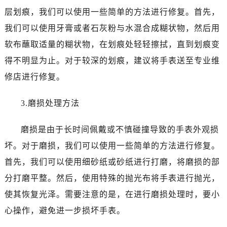
黑龙江省鹤岗市向阳区红军路欧米茄售后服务中心（需提前预约）
层划痕，我们可以使用一些简单的方法进行修复。首先，
黑龙江省黑河市爱辉区中央街欧米茄售后服务中心（需提前预约）
我们可以使用牙膏或者石灰粉与水混合成糊状物，然后用
黑龙江省鸡西市鸡冠区红军路欧米茄售后服务中心（需提前预约）
软布蘸取适量的糊状物，在划痕处轻轻擦拭，直到划痕变
黑龙江省佳木斯市向阳区长安路欧米茄售后服务中心（需提前预约）
得不明显为止。对于较深的划痕，建议将手表送至专业维
黑龙江省牡丹江市东安区太平路欧米茄售后服务中心（需提前预约）
修店进行修复。
黑龙江省七台河市桃山区大同街欧米茄售后服务中心（需提前预约）
黑龙江省齐齐哈尔市龙沙区龙华路欧米茄售后服务中心（需提前预约）
3.磨损处理方法
黑龙江省双鸭山市尖山区新兴大街欧米茄售后服务中心（需提前预约）
黑龙江省绥化市北林区新华街与康庄路交叉口欧米茄售后服务中心（需提前预约）
磨损是由于长时间佩戴或不慎碰撞导致的手表外观损
黑龙江省伊春市伊美区通河路欧米茄售后服务中心（需提前预约）
坏。对于磨损，我们可以使用一些简单的方法进行修复。
吉林省白城市洮北区明仁南街欧米茄售后服务中心（需提前预约）
首先，我们可以使用细砂纸或砂纸进行打磨，将磨损的部
吉林省白山市浑江区浑江大街欧米茄售后服务中心（需提前预约）
分打磨平整。然后，使用特殊的抛光布将手表进行抛光，
吉林省吉林市船营区河南街欧米茄售后服务中心（需提前预约）
吉林省辽源市龙山区人民大街欧米茄售后服务中心（需提前预约）
使其恢复光泽。需要注意的是，在进行磨损处理时，要小
吉林省梅河口市新华街道梅河大街欧米茄售后服务中心（需提前预约）
心操作，避免进一步损坏手表。
吉林省四平市铁东区紫气大路与南九经街交汇处欧米茄售后服务中心（需提前预约）