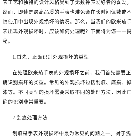
表工艺和独特的设计风格受到了无数钟表爱好者的喜爱。
合肥市蜀山区潜山路111号万象城华润大厦B座12楼03室（需提前预约）
然而，即使是最高品质的手表也难免会在长时间佩戴或不
泉州市丰泽区宝洲路729号浦西万达中心写字楼A座7楼709室（需提前预约）
慎使用中出现外观损坏的情况。那么，当我们的欧米茄手
青岛市南区山东路6号华润大厦B座22层04室（需提前预约）
烟台市芝罘区胜利路139号万达金融中心A座907室（需提前预约）
表出现外观损坏时，应该如何处理呢？下面将为您一一揭
长春市朝阳区西安大路727号中银大厦A座(旺进大厦)18层09室（需提前预约）
秘。
贵阳市南明区都司高架桥路33号亨特国际金融中心14楼14D（需提前预约）
昆明市盘龙区北京路928号同德昆明广场写字楼10层06室（需提前预约）
1.首先，正确识别外观损坏的类型
石家庄市长安区中山东路39号勒泰中心写字楼B座13层07室（需提前预约）
在处理欧米茄手表的外观损坏之前，我们首先需要正
西安市碑林区南关正街88号华侨城长安国际中心E座6楼10室（需提前预约）
海口市龙华区金贸东路5号海口华润大厦B座17层1707室（需提前预约）
确识别损坏的类型。常见的外观损坏包括划痕、磨损、掉
唐山市路南区新华东道100号万达广场写字楼A座10层1002室（需提前预约）
漆等。不同类型的损坏需要采取不同的处理方法，因此正
台州市椒江区东海大道1800号腾达中心东1幢20楼2002室（需提前预约）
确的识别非常重要。
内蒙古自治区呼和浩特市玉泉区大学西街70号华润万象城写字楼（鄂尔多斯大厦）23层2326室（需提前预约）
甘肃省兰州市七里河区西津西路16号兰州中心写字楼21层2102室（需提前预约）
2.划痕处理方法
重庆市解放碑渝中区民权路28号英利国际金融中心写字楼20层01室（需提前预约）
黑龙江省大庆市萨尔图区会战大街欧米茄售后服务中心（需提前预约）
划痕是手表外观损坏中最为常见的问题之一。对于浅