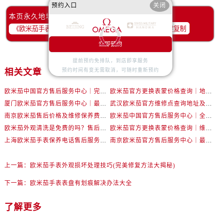
预约入口
关闭
安徽省阜阳市颍州区颍州北路欧米茄售后服务中心（需提前预约）
本页永久地址：
安徽省淮北市相山区淮海路欧米茄售后服务中心（需提前预约）
一键复制
安徽省淮南市田家庵区国庆中路欧米茄售后服务中心（需提前预约）
立即预约
安徽省黄山市屯溪区黄山西路欧米茄售后服务中心（需提前预约）
提前预约免排队，到店即享服务
安徽省六安市金安区解放中路欧米茄售后服务中心（需提前预约）
预约时间有变无需取消，可随时重新预约
相关文章
安徽省马鞍山市雨山区湖南西路欧米茄售后服务中心（需提前预约）
安徽省宿州市埇桥区人民中路欧米茄售后服务中心（需提前预约）
欧米茄中国官方售后服务中心｜完整官方电话和网点地址权威信息通知（2026年7月更新）
欧米茄官方更换表蒙价格查询｜地址和全部热线权威信息公告（2026年7月最新）
厦门欧米茄官方售后服务中心｜最新电话和详细维修地址权威信息公示（2026年7月更新）
武汉欧米茄官方维修点查询地址及售后保养服务权威公示（2026年7月最新）
安徽省铜陵市铜官区石城大道欧米茄售后服务中心（需提前预约）
南京欧米茄售后价格及维修保养费用最新报价单权威公示（2026年7月最新）
欧米茄中国官方售后服务中心｜全新地址与官方售后热线权威信息公告（2026年7月最新）
安徽省芜湖市镜湖区中山路步行街欧米茄售后服务中心（需提前预约）
欧米茄外观清洗是免费的吗？售后保养服务解答权威公示（2026年7月最新）
欧米茄官方更换表蒙价格查询｜维修地址及电话权威信息公告（2026年7月最新）
安徽省宣城市宣州区叠嶂西路欧米茄售后服务中心（需提前预约）
上海欧米茄手表保养电话售后服务中心权威公示（2026年7月最新）
南京欧米茄官方售后服务中心｜最新电话和维修门店地址权威信息公示（2026年7月更新）
福建省龙岩市新罗区九一南路欧米茄售后服务中心（需提前预约）
福建省南平市建阳区人民西路欧米茄售后服务中心（需提前预约）
上一篇：
欧米茄手表外观损坏处理技巧(完美修复方法大揭秘)
福建省宁德市蕉城区天湖东路欧米茄售后服务中心（需提前预约）
下一篇：
欧米茄手表表盘有划痕解决办法大全
福建省莆田市城厢区霞林街道荔华东大道欧米茄售后服务中心（需提前预约）
福建省三明市三元区东乾二路欧米茄售后服务中心（需提前预约）
了解更多
福建省漳州市龙文区步港路欧米茄售后服务中心（需提前预约）