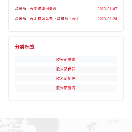
山东省淄博市张店区金晶大道欧米茄售后服务中心（需提前预约）
欧米茄手表受磁如何处理
2023-01-07
上海市黄浦区南京东路299号宏伊国际广场写字楼8层806室欧米茄售后服务中心（需提前预约）
欧米茄手表走快怎么办（欧米茄手表走快什么原因）
2023-06-28
上海市徐汇区虹桥路3号港汇中心2座37层3705室欧米茄售后服务中心（需提前预约）
浙江省杭州市上城区钱江路1366号华润大厦A座5层503-5室欧米茄售后服务中心（需提前预约）
浙江省湖州市吴兴区劳动路欧米茄售后服务中心（需提前预约）
浙江省嘉兴市南湖区广益路705号嘉兴世界贸易中心A座13层1304室欧米茄售后服务中心（需提前预约）
分类标签
浙江省金华市金东区东市南街777号金华万达广场4号楼22楼2209室欧米茄售后服务中心（需提前预约）
欧米茄维修
浙江省丽水市莲都区解放街欧米茄售后服务中心（需提前预约）
欧米茄保养
浙江省宁波市江北区大闸南路500号来福士广场办公楼20层2009室欧米茄售后服务中心（需提前预约）
欧米茄配件
浙江省衢州市柯城区上街欧米茄售后服务中心（需提前预约）
浙江省绍兴市越城区胜利东路379号世茂天际中心写字楼8层805室欧米茄售后服务中心（需提前预约）
欧米茄新闻
浙江省舟山市定海区解放东路欧米茄售后服务中心（需提前预约）
澳门特别行政区大堂区议事亭前地（新马路）欧米茄售后服务中心（需提前预约）
澳门特别行政区风顺堂区南湾大马路欧米茄售后服务中心（需提前预约）
澳门特别行政区花地玛堂区关闸广场欧米茄售后服务中心（需提前预约）
澳门特别行政区花王堂区大三巴商圈欧米茄售后服务中心（需提前预约）