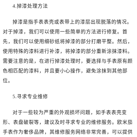
吉林省松原市宁江区五环大街欧米茄售后服务中心（需提前预约）
4.掉漆处理方法
吉林省通化市东昌区环通乡江南大街欧米茄售后服务中心（需提前预约）
掉漆是指手表表壳或表带上的漆层出现脱落的情况。
吉林省延边市延吉市解放路欧米茄售后服务中心（需提前预约）
辽宁省鞍山市铁东区站前街欧米茄售后服务中心（需提前预约）
对于掉漆，我们可以使用一些简单的方法进行修复。首
辽宁省本溪市平山区胜利路欧米茄售后服务中心（需提前预约）
先，我们可以使用细砂纸将掉漆的部分打磨平整。然后，
辽宁省朝阳市双塔区新华路欧米茄售后服务中心（需提前预约）
使用特殊的漆料进行补漆，将掉漆的部分重新涂抹漆料。
辽宁省丹东市振兴区七经街欧米茄售后服务中心（需提前预约）
需要注意的是，在进行掉漆处理时，要选择与手表原有颜
辽宁省抚顺市新抚区东一路欧米茄售后服务中心（需提前预约）
色相匹配的漆料，并且要小心操作，避免涂抹到其他部
辽宁省阜新市海州区解放大街欧米茄售后服务中心（需提前预约）
位。
辽宁省葫芦岛市连山区中央路欧米茄售后服务中心（需提前预约）
辽宁省锦州市古塔区中央大街欧米茄售后服务中心（需提前预约）
5.寻求专业维修
辽宁省辽阳市白塔区新运大街欧米茄售后服务中心（需提前预约）
辽宁省盘锦市兴隆台区石油大街欧米茄售后服务中心（需提前预约）
对于一些较为严重的外观损坏问题，如手表表壳变
辽宁省铁岭市银州区南马路欧米茄售后服务中心（需提前预约）
形、表盘破裂等，建议及时寻求专业的维修服务。欧米茄
辽宁省营口市站前区市府路与渤海大街交叉口欧米茄售后服务中心（需提前预约）
手表作为奢侈品牌，其维修服务网络非常完善，可以提供
辽宁省沈阳市沈河区中街路137号亨得利名表维修授权店1楼欧米茄售后服务中心（需提前预约）